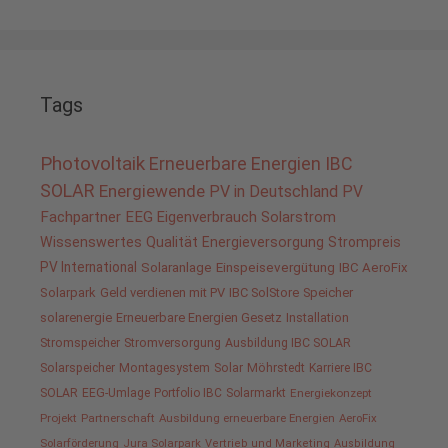
Tags
Photovoltaik
Erneuerbare Energien
IBC
SOLAR
Energiewende
PV in Deutschland
PV
Fachpartner
EEG
Eigenverbrauch
Solarstrom
Wissenswertes
Qualität
Energieversorgung
Strompreis
PV International
Solaranlage
Einspeisevergütung
IBC AeroFix
Solarpark
Geld verdienen mit PV
IBC SolStore
Speicher
solarenergie
Erneuerbare Energien Gesetz
Installation
Stromspeicher
Stromversorgung
Ausbildung IBC SOLAR
Solarspeicher
Montagesystem
Solar
Möhrstedt
Karriere IBC
SOLAR
EEG-Umlage
Portfolio IBC
Solarmarkt
Energiekonzept
Projekt
Partnerschaft
Ausbildung erneuerbare Energien
AeroFix
Solarförderung
Jura Solarpark
Vertrieb und Marketing
Ausbildung