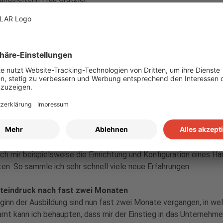
ersten Erfahrungen in der IT-Abteilung
nsatz zu unseren kaufmännischen Azubi-Kollegen finden bei un
ormatikern während der Ausbildung eher selten Abteilungswechse
v mit der jeweiligen Materie beschäftigen können. Ich bin nun 
m
kommt die Aufgabe zu, sämtliche in einem Unternehmen abla
ern. Verglichen mit den Kollegen für die Systemintegration, we
r überwiegend für die Software verantwortlich. Wir kümmern un
ehebung, Weiterentwicklung und Optimierung des Systems. Ich 
mmen und diese stehen mir auch jederzeit mit Rat und Tat zur 
ketbearbeitung. Immer, wenn ein Kollege ein technisches Problem
Beschreibung seines Problems. Hier kommen immer wieder neue 
ich mir beispielsweise die Einrichtung und Konfiguration eines 
ten. So sammle ich sehr schnell viele neue Erfahrungen.
eindruck nach fast zwei Monaten
ginn der Ausbildung sind nun fast zwei Monate vergangen, in wel
mt kann ich behaupten, dass mir der Einstieg in das Unternehmen