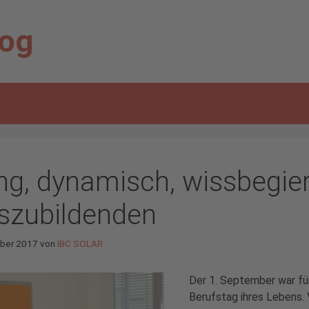
log
ng, dynamisch, wissbegie
szubildenden
ober 2017
von
IBC SOLAR
Der 1. September war für
Berufstag ihres Lebens.