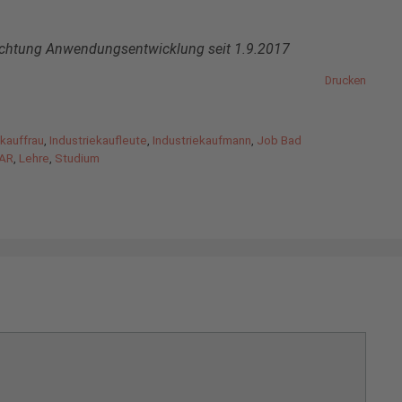
richtung Anwendungsentwicklung seit 1.9.2017
Drucken
ekauffrau
,
Industriekaufleute
,
Industriekaufmann
,
Job Bad
LAR
,
Lehre
,
Studium