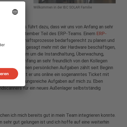
Willkommen in der IBC SOLAR Familie
s
l statt. Das führt dazu, dass wir uns von Anfang an sehr
seit dem 1. September Teil des ERP-Teams. Einem
ERP-
ufenden Geschäftsprozesse bedarfsgerecht zu planen und
lche sich grob gesagt mehr mit der Hardware beschäftigen,
s unter anderem um die Instandhaltung, Überwachung,
wurde von Anfang an sehr freundlich von den Kollegen
Seite. Zu meinen persönlichen Aufgaben zählt seit Beginn
 hat, schickt er uns online ein sogenanntes Ticket mit
und abwechslungsreiche Aufgaben auf mich zu. Eben
Handscanners für ein neues Außenlager selbstständig
chen ich mich bereits gut in mein Team integrieren konnte.
 sehr gut gelungen ist und ich hoffe auf eine weiterhin