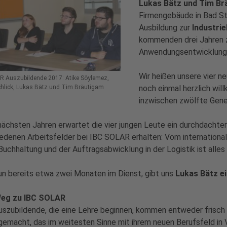
Lukas Bätz und Tim B
Firmengebäude in Bad Sta
Ausbildung zur
Industri
kommenden drei Jahren
Anwendungsentwicklung 
Wir heißen unsere vier n
R Auszubildende 2017: Atike Söylemez,
noch einmal herzlich wil
chlick, Lukas Bätz und Tim Bräutigam
inzwischen zwölfte Gene
nächsten Jahren erwartet die vier jungen Leute ein durchdachter 
edenen Arbeitsfelder bei IBC SOLAR erhalten: Vom internationa
 Buchhaltung und der Auftragsabwicklung in der Logistik ist alles 
n bereits etwa zwei Monaten im Dienst, gibt uns
Lukas Bätz e
eg zu IBC SOLAR
uszubildende, die eine Lehre beginnen, kommen entweder frisch 
emacht, das im weitesten Sinne mit ihrem neuen Berufsfeld in 