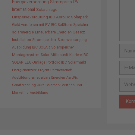
Energieversorgung
Strompreis
PV
International
Solaranlage
Einspeisevergütung
IBC AeroFix
Solarpark
Geld verdienen mit PV
IBC SolStore
Speicher
solarenergie
Erneuerbare Energien Gesetz
Installation
Stromspeicher
Stromversorgung
Name
Ausbildung IBC SOLAR
Solarspeicher
Montagesystem
Solar
Möhrstedt
Karriere IBC
SOLAR
EEG-Umlage
Portfolio IBC
Solarmarkt
E-
Energiekonzept
Projekt
Partnerschaft
Mail-
Ausbildung erneuerbare Energien
AeroFix
Adress
Websit
Solarförderung
Jura Solarpark
Vertrieb und
Marketing
Ausbildung