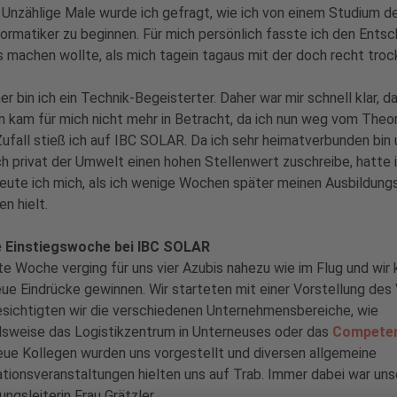
 Unzählige Male wurde ich gefragt, wie ich von einem Studium 
ormatiker zu beginnen. Für mich persönlich fasste ich den Entsc
 machen wollte, als mich tagein tagaus mit der doch recht tro
her bin ich ein Technik-Begeisterter. Daher war mir schnell klar, 
 kam für mich nicht mehr in Betracht, da ich nun weg vom Theoret
ufall stieß ich auf IBC SOLAR. Da ich sehr heimatverbunden bin u
h privat der Umwelt einen hohen Stellenwert zuschreibe, hatt
eute ich mich, als ich wenige Wochen später meinen Ausbildung
en hielt.
 Einstiegswoche bei IBC SOLAR
te Woche verging für uns vier Azubis nahezu wie im Flug und wir
eue Eindrücke gewinnen. Wir starteten mit einer Vorstellung des
sichtigten wir die verschiedenen Unternehmensbereiche, wie
lsweise das Logistikzentrum in Unterneuses oder das
Competen
eue Kollegen wurden uns vorgestellt und diversen allgemeine
tionsveranstaltungen hielten uns auf Trab. Immer dabei war uns
ungsleiterin Frau Grätzler.