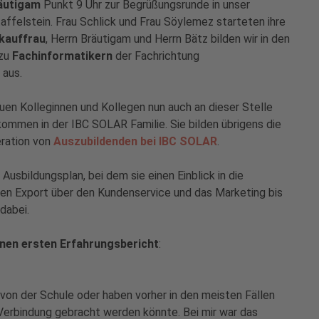
räutigam
Punkt 9 Uhr zur Begrüßungsrunde in unser
ffelstein. Frau Schlick und Frau Söylemez starteten ihre
ekauffrau
, Herrn Bräutigam und Herrn Bätz bilden wir in den
 zu
Fachinformatikern
der Fachrichtung
aus.
euen Kolleginnen und Kollegen nun auch an dieser Stelle
lkommen in der IBC SOLAR Familie. Sie bilden übrigens die
ration von
Auszubildenden bei IBC SOLAR
.
Ausbildungsplan, bei dem sie einen Einblick in die
len Export über den Kundenservice und das Marketing bis
dabei.
inen ersten Erfahrungsbericht
:
von der Schule oder haben vorher in den meisten Fällen
Verbindung gebracht werden könnte. Bei mir war das