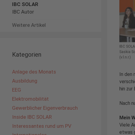
IBC SOLAR
IBC Autor
Weitere Artikel
IBC SOLA
Saskia S
Kategorien
(v.l.n.r.)
Anlage des Monats
In den 
Ausbildung
verschi
hin zur
EEG
Elektromobilität
Nach nu
Gewerblicher Eigenverbrauch
Inside IBC SOLAR
Mein W
Viele A
Interessantes rund um PV
etwas g