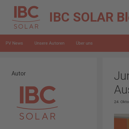
Zum
Inhalt
IBC SOLAR
B
springen
PV News
Unsere Autoren
Über uns
Ju
Autor
Au
24. Okt