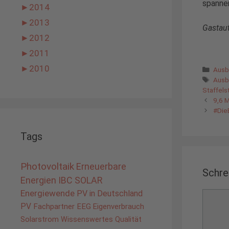
spannen
►
2014
►
2013
Gastaut
►
2012
►
2011
►
2010
Kate
Ausb
Schl
Ausb
Staffels
9,6 M
#DieE
Tags
Photovoltaik
Erneuerbare
Schre
Energien
IBC SOLAR
Energiewende
PV in Deutschland
Komme
PV
Fachpartner
EEG
Eigenverbrauch
Solarstrom
Wissenswertes
Qualität