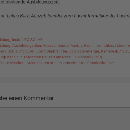
d bleibende Ausbildungszeit.
or: Lukas Bätz, Auszubildender zum Fachinformatiker der Fach
gorien
ildung
,
Inside IBC SOLAR
agwörter
ildung
,
Ausbildungsplan
,
Auszubildende
,
Azubis
,
Fachinformatiker
,
Industri
tein
,
Job IBC SOLAR
,
Job Solarbranche
,
Job Solarenergie
,
Karriere IBC SO
Wp nach nur 3 Monaten Bauzeit am Netz – Solarpark Birkig II
chteWahrheit: Solaranlagen stellen kein erhöhtes Brandrisiko dar!
ibe einen Kommentar
ntar