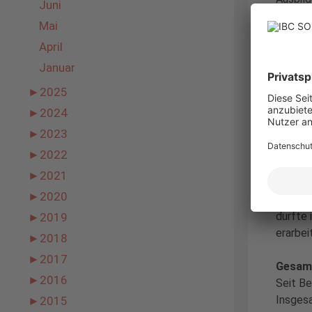
Juni
Mai
Meine 
April
Im Gege
Fachinf
Januar
intensi
►
2025
Syste
►
2024
zu steu
sind wi
►
2023
Fehlerb
►
2022
aufgeno
►
2021
die Tic
►
2020
einer 
durfte 
►
2019
erarbei
►
2018
►
2017
Gesamt
►
2016
Seit Be
Insgesa
►
2015