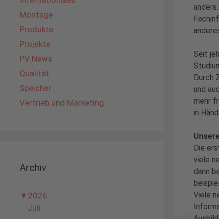
Internationales
anders.
Montage
Fachinf
Produkte
anderes
Projekte
Seit je
PV News
Studium
Qualität
Durch Z
Speicher
und auc
mehr fr
Vertrieb und Marketing
in Händ
Unsere
Die ers
viele n
Archiv
dann be
beispie
Viele n
▼
2026
Informa
Juli
Ausbild