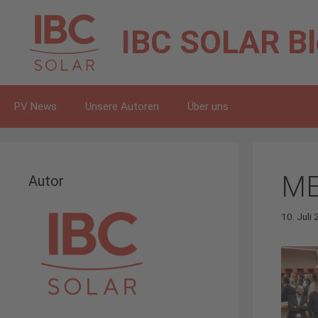
Zum
Inhalt
IBC SOLAR
B
springen
PV News
Unsere Autoren
Über uns
ME
Autor
10. Juli