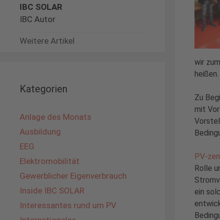
IBC SOLAR
IBC Autor
Weitere Artikel
wir zum
heißen.
Kategorien
Zu Begi
mit Vor
Anlage des Monats
Vorstel
Ausbildung
Beding
EEG
PV-zen
Elektromobilität
Rolle u
Gewerblicher Eigenverbrauch
Stromv
Inside IBC SOLAR
ein so
entwick
Interessantes rund um PV
Bedingu