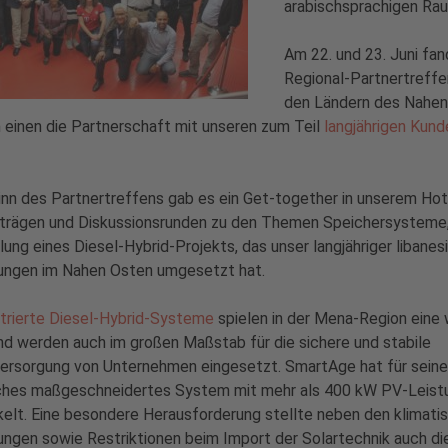
arabischsprachigen Ra
Am 22. und 23. Juni fan
Regional-Partnertreffe
den Ländern des Nahen 
 einen die Partnerschaft mit unseren zum Teil
langjährigen Kund
nn des Partnertreffens gab es ein Get-together in unserem Ho
trägen und Diskussionsrunden zu den Themen Speichersysteme, 
lung eines Diesel-Hybrid-Projekts, das unser langjähriger liban
ungen im Nahen Osten umgesetzt hat.
trierte Diesel-Hybrid-Systeme
spielen in der Mena-Region eine 
nd werden auch im großen Maßstab für die sichere und stabile
ersorgung von Unternehmen eingesetzt. SmartAge hat für sein
lches maßgeschneidertes System mit mehr als 400 kW PV-Leist
elt. Eine besondere Herausforderung stellte neben den klimati
ngen sowie Restriktionen beim Import der Solartechnik auch di