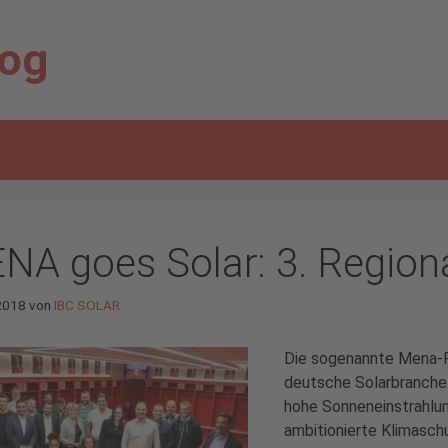
log
NA goes Solar: 3. Regiona
 2018
von
IBC SOLAR
Die sogenannte Mena-Re
deutsche Solarbranche 
hohe Sonneneinstrahlu
ambitionierte Klimaschu