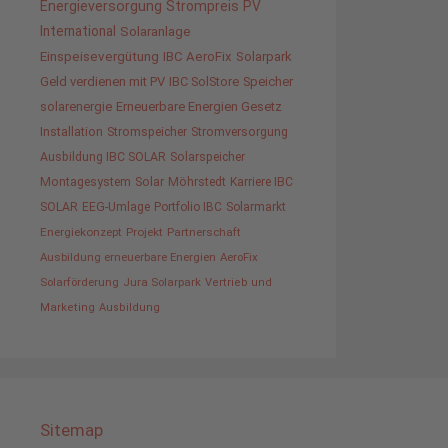
Energieversorgung
Strompreis
PV
International
Solaranlage
Einspeisevergütung
IBC AeroFix
Solarpark
Geld verdienen mit PV
IBC SolStore
Speicher
solarenergie
Erneuerbare Energien Gesetz
Installation
Stromspeicher
Stromversorgung
Ausbildung IBC SOLAR
Solarspeicher
Montagesystem
Solar
Möhrstedt
Karriere IBC
SOLAR
EEG-Umlage
Portfolio IBC
Solarmarkt
Energiekonzept
Projekt
Partnerschaft
Ausbildung erneuerbare Energien
AeroFix
Solarförderung
Jura Solarpark
Vertrieb und
Marketing
Ausbildung
Sitemap