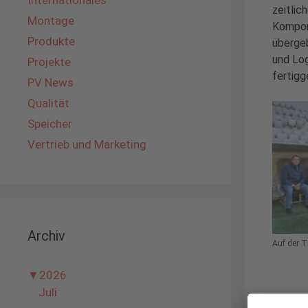
Internationales
zeitlic
Montage
Kompone
Produkte
übergeb
und Log
Projekte
fertigg
PV News
Qualität
Speicher
Vertrieb und Marketing
Archiv
Auf der T
▼
2026
Juli