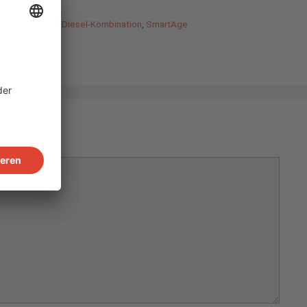
orth Africa
,
PV-Diesel-Kombination
,
SmartAge