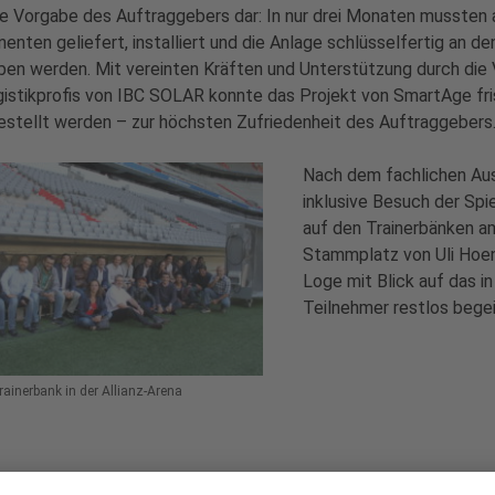
he Vorgabe des Auftraggebers dar: In nur drei Monaten mussten 
nten geliefert, installiert und die Anlage schlüsselfertig an de
en werden. Mit vereinten Kräften und Unterstützung durch die 
istikprofis von IBC SOLAR konnte das Projekt von SmartAge fr
estellt werden – zur höchsten Zufriedenheit des Auftraggebers
Nach dem fachlichen Aust
inklusive Besuch der Spi
auf den Trainerbänken a
Stammplatz von Uli Hoen
Loge mit Blick auf das 
Teilnehmer restlos begei
rainerbank in der Allianz-Arena