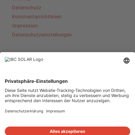
Datenschutz
Kommentarrichtlinien
Impressum
Datenschutzeinstellungen
Über IBC SOLAR
IBC SOLAR ist ein führender Fullservice-Anbieter
von Energielösungen und Dienstleistungen im
Bereich Photovoltaik und Speicher. Das
Unternehmen bietet Komplettsysteme an und
deckt das gesamte Spektrum von der Planung
bis zur schlüsselfertigen Übergabe von
Photovoltaik-Anlagen ab. Das Angebot umfasst
Energielösungen für Eigenheime, Gewerbe und
Industrie sowie Solarparks.