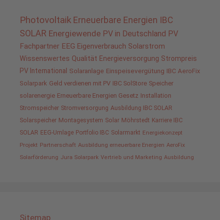
Photovoltaik
Erneuerbare Energien
IBC
SOLAR
Energiewende
PV in Deutschland
PV
Fachpartner
EEG
Eigenverbrauch
Solarstrom
Wissenswertes
Qualität
Energieversorgung
Strompreis
PV International
Solaranlage
Einspeisevergütung
IBC AeroFix
Solarpark
Geld verdienen mit PV
IBC SolStore
Speicher
solarenergie
Erneuerbare Energien Gesetz
Installation
Stromspeicher
Stromversorgung
Ausbildung IBC SOLAR
Solarspeicher
Montagesystem
Solar
Möhrstedt
Karriere IBC
SOLAR
EEG-Umlage
Portfolio IBC
Solarmarkt
Energiekonzept
Projekt
Partnerschaft
Ausbildung erneuerbare Energien
AeroFix
Solarförderung
Jura Solarpark
Vertrieb und Marketing
Ausbildung
Sitemap