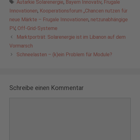
Schlagwörter
Autarkie Solarenergie
,
Bayern Innovativ
,
Frugale
Innovationen
,
Kooperationsforum „Chancen nutzen für
neue Märkte – Frugale Innovationen
,
netzunabhängige
PV
,
Off-Grid-Systeme
Marktporträt: Solarenergie ist im Libanon auf dem
Vormarsch
Schneelasten – (k)ein Problem für Module?
Schreibe einen Kommentar
Kommentar