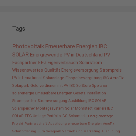
Tags
Photovoltaik
Erneuerbare Energien
IBC
SOLAR
Energiewende
PV in Deutschland
PV
Fachpartner
EEG
Eigenverbrauch
Solarstrom
Wissenswertes
Qualität
Energieversorgung
Strompreis
PV International
Solaranlage
Einspeisevergütung
IBC AeroFix
Solarpark
Geld verdienen mit PV
IBC SolStore
Speicher
solarenergie
Erneuerbare Energien Gesetz
Installation
Stromspeicher
Stromversorgung
Ausbildung IBC SOLAR
Solarspeicher
Montagesystem
Solar
Möhrstedt
Karriere IBC
SOLAR
EEG-Umlage
Portfolio IBC
Solarmarkt
Energiekonzept
Projekt
Partnerschaft
Ausbildung erneuerbare Energien
AeroFix
Solarförderung
Jura Solarpark
Vertrieb und Marketing
Ausbildung