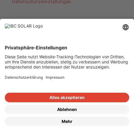
Datenschutzeinstellungen
Über IBC SOLAR
IBC SOLAR ist ein führender Fullservice-Anbieter
von Energielösungen und Dienstleistungen im
Bereich Photovoltaik und Speicher. Das
Unternehmen bietet Komplettsysteme an und
deckt das gesamte Spektrum von der Planung
bis zur schlüsselfertigen Übergabe von
Photovoltaik-Anlagen ab. Das Angebot umfasst
Energielösungen für Eigenheime, Gewerbe und
Industrie sowie Solarparks.
Copyright © 2026
·
GeneratePress
·
IBC SOLAR AG
·
WordPress