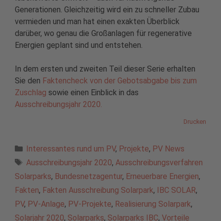
Generationen. Gleichzeitig wird ein zu schneller Zubau
vermieden und man hat einen exakten Überblick
darüber, wo genau die Großanlagen für regenerative
Energien geplant sind und entstehen.
In dem ersten und zweiten Teil dieser Serie erhalten
Sie den
Faktencheck von der Gebotsabgabe bis zum
Zuschlag
sowie einen Einblick in das
Ausschreibungsjahr 2020.
Drucken
Kategorien
Interessantes rund um PV
,
Projekte
,
PV News
Schlagwörter
Ausschreibungsjahr 2020
,
Ausschreibungsverfahren
Solarparks
,
Bundesnetzagentur
,
Erneuerbare Energien
,
Fakten
,
Fakten Ausschreibung Solarpark
,
IBC SOLAR
,
PV
,
PV-Anlage
,
PV-Projekte
,
Realisierung Solarpark
,
Solarjahr 2020
,
Solarparks
,
Solarparks IBC
,
Vorteile