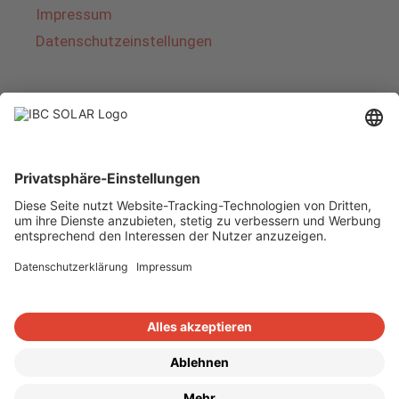
Impressum
Datenschutzeinstellungen
Über IBC SOLAR
IBC SOLAR ist ein führender Fullservice-Anbieter
von Energielösungen und Dienstleistungen im
Bereich Photovoltaik und Speicher. Das
Unternehmen bietet Komplettsysteme an und
deckt das gesamte Spektrum von der Planung
bis zur schlüsselfertigen Übergabe von
Photovoltaik-Anlagen ab. Das Angebot umfasst
Energielösungen für Eigenheime, Gewerbe und
Industrie sowie Solarparks.