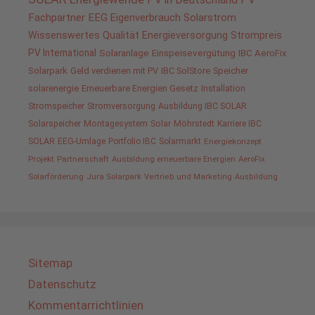
Fachpartner
EEG
Eigenverbrauch
Solarstrom
Wissenswertes
Qualität
Energieversorgung
Strompreis
PV International
Solaranlage
Einspeisevergütung
IBC AeroFix
Solarpark
Geld verdienen mit PV
IBC SolStore
Speicher
solarenergie
Erneuerbare Energien Gesetz
Installation
Stromspeicher
Stromversorgung
Ausbildung IBC SOLAR
Solarspeicher
Montagesystem
Solar
Möhrstedt
Karriere IBC
SOLAR
EEG-Umlage
Portfolio IBC
Solarmarkt
Energiekonzept
Projekt
Partnerschaft
Ausbildung erneuerbare Energien
AeroFix
Solarförderung
Jura Solarpark
Vertrieb und Marketing
Ausbildung
Sitemap
Datenschutz
Kommentarrichtlinien