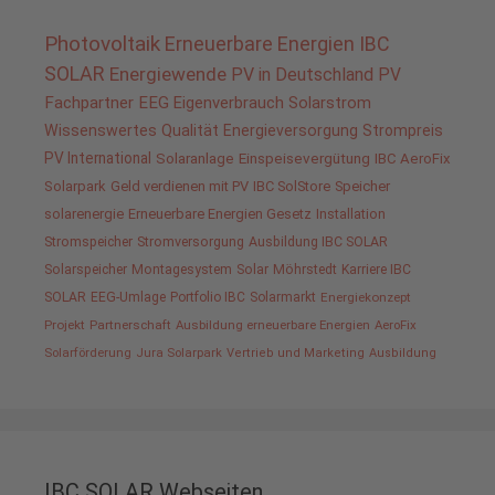
Photovoltaik
Erneuerbare Energien
IBC
SOLAR
Energiewende
PV in Deutschland
PV
Fachpartner
EEG
Eigenverbrauch
Solarstrom
Wissenswertes
Qualität
Energieversorgung
Strompreis
PV International
Solaranlage
Einspeisevergütung
IBC AeroFix
Solarpark
Geld verdienen mit PV
IBC SolStore
Speicher
solarenergie
Erneuerbare Energien Gesetz
Installation
Stromspeicher
Stromversorgung
Ausbildung IBC SOLAR
Solarspeicher
Montagesystem
Solar
Möhrstedt
Karriere IBC
SOLAR
EEG-Umlage
Portfolio IBC
Solarmarkt
Energiekonzept
Projekt
Partnerschaft
Ausbildung erneuerbare Energien
AeroFix
Solarförderung
Jura Solarpark
Vertrieb und Marketing
Ausbildung
IBC SOLAR Webseiten