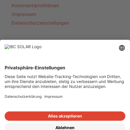
Kommentarrichtlinien
Impressum
Datenschutzeinstellungen
Über IBC SOLAR
IBC SOLAR ist ein führender Fullservice-Anbieter
von Energielösungen und Dienstleistungen im
Bereich Photovoltaik und Speicher. Das
Unternehmen bietet Komplettsysteme an und
deckt das gesamte Spektrum von der Planung
bis zur schlüsselfertigen Übergabe von
Photovoltaik-Anlagen ab. Das Angebot umfasst
Energielösungen für Eigenheime, Gewerbe und
Industrie sowie Solarparks.