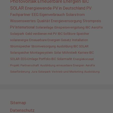
Photovoltaik
Erneuerbare Energien
IBC
SOLAR
Energiewende
PV in Deutschland
PV
Fachpartner
EEG
Eigenverbrauch
Solarstrom
Wissenswertes
Qualität
Energieversorgung
Strompreis
PV International
Solaranlage
Einspeisevergütung
IBC AeroFix
Solarpark
Geld verdienen mit PV
IBC SolStore
Speicher
solarenergie
Erneuerbare Energien Gesetz
Installation
Stromspeicher
Stromversorgung
Ausbildung IBC SOLAR
Solarspeicher
Montagesystem
Solar
Möhrstedt
Karriere IBC
SOLAR
EEG-Umlage
Portfolio IBC
Solarmarkt
Energiekonzept
Projekt
Partnerschaft
Ausbildung erneuerbare Energien
AeroFix
Solarförderung
Jura Solarpark
Vertrieb und Marketing
Ausbildung
Sitemap
Datenschutz