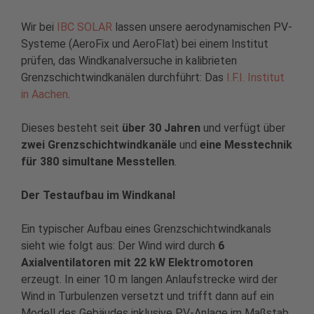
Wir bei
IBC SOLAR
lassen unsere aerodynamischen PV-
Systeme (AeroFix und AeroFlat) bei einem Institut
prüfen, das Windkanalversuche in kalibrieten
Grenzschichtwindkanälen durchführt: Das
I.F.I. Institut
in Aachen
.
Dieses besteht seit
über 30 Jahren
und verfügt über
zwei Grenzschichtwindkanäle
und
eine Messtechnik
für 380 simultane Messtellen
.
Der Testaufbau im Windkanal
Ein typischer Aufbau eines Grenzschichtwindkanals
sieht wie folgt aus: Der Wind wird durch
6
Axialventilatoren mit 22 kW Elektromotoren
erzeugt. In einer 10 m langen Anlaufstrecke wird der
Wind in Turbulenzen versetzt und trifft dann auf ein
Modell des Gebäudes inklusive PV-Anlage im Maßstab