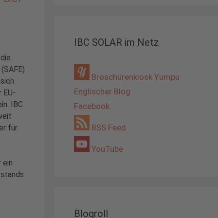
IBC SOLAR im Netz
 die
a (SAFE)
Broschürenkiosk Yumpu
sich
Englischer Blog
r EU-
in. IBC
Facebook
weit
RSS Feed
r für
YouTube
r ein
rstands
Blogroll