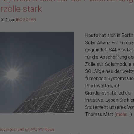
rzölle stark
 2015
von
IBC SOLAR
Heute hat sich in Berlin
Solar Allianz Für Europ
gegründet. SAFE setzt 
für die Abschaffung de
Zölle auf Solarmodule e
SOLAR, eines der welt
führenden Systemhäuse
Photovoltaik, ist
Gründungsmitglied der
Initiative. Lesen Sie hie
Statement unseres Vo
Thomas Mart (
mehr…
)
gorien
ressantes rund um PV
,
PV News