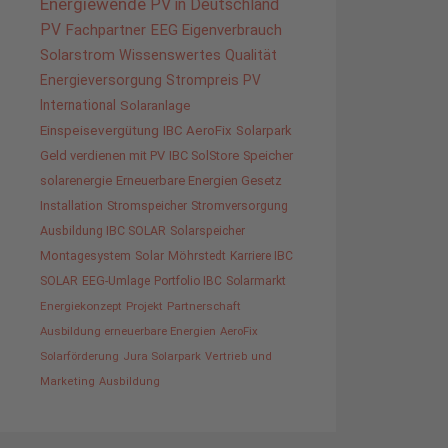
Energiewende
PV in Deutschland
PV
Fachpartner
EEG
Eigenverbrauch
Solarstrom
Wissenswertes
Qualität
Energieversorgung
Strompreis
PV
International
Solaranlage
Einspeisevergütung
IBC AeroFix
Solarpark
Geld verdienen mit PV
IBC SolStore
Speicher
solarenergie
Erneuerbare Energien Gesetz
Installation
Stromspeicher
Stromversorgung
Ausbildung IBC SOLAR
Solarspeicher
Montagesystem
Solar
Möhrstedt
Karriere IBC
SOLAR
EEG-Umlage
Portfolio IBC
Solarmarkt
Energiekonzept
Projekt
Partnerschaft
Ausbildung erneuerbare Energien
AeroFix
Solarförderung
Jura Solarpark
Vertrieb und
Marketing
Ausbildung