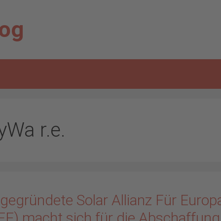
log
yWa r.e.
gegründete Solar Allianz Für Europ
FE) macht sich für die Abschaffung