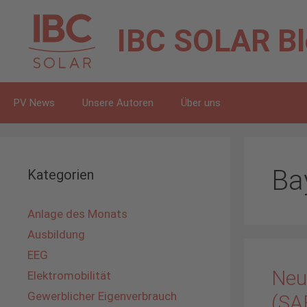
Zum
Inhalt
IBC SOLAR
B
springen
PV News
Unsere Autoren
Über uns
Ba
Kategorien
Anlage des Monats
Ausbildung
EEG
Neu
Elektromobilität
Gewerblicher Eigenverbrauch
(SA