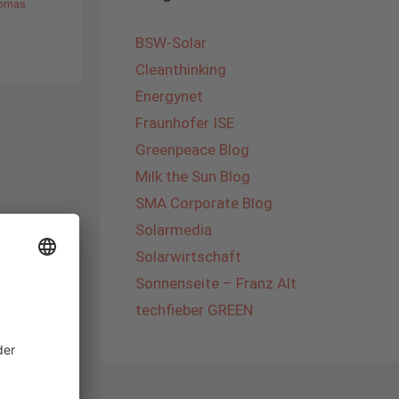
omas
BSW-Solar
Cleanthinking
Energynet
Fraunhofer ISE
Greenpeace Blog
Milk the Sun Blog
SMA Corporate Blog
Solarmedia
Solarwirtschaft
Sonnenseite – Franz Alt
techfieber GREEN