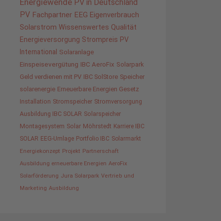
Energiewende
PV in Deutschland
PV
Fachpartner
EEG
Eigenverbrauch
Solarstrom
Wissenswertes
Qualität
Energieversorgung
Strompreis
PV
International
Solaranlage
Einspeisevergütung
IBC AeroFix
Solarpark
Geld verdienen mit PV
IBC SolStore
Speicher
solarenergie
Erneuerbare Energien Gesetz
Installation
Stromspeicher
Stromversorgung
Ausbildung IBC SOLAR
Solarspeicher
Montagesystem
Solar
Möhrstedt
Karriere IBC
SOLAR
EEG-Umlage
Portfolio IBC
Solarmarkt
Energiekonzept
Projekt
Partnerschaft
Ausbildung erneuerbare Energien
AeroFix
Solarförderung
Jura Solarpark
Vertrieb und
Marketing
Ausbildung