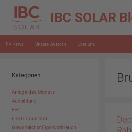
Zum
Inhalt
IBC SOLAR
B
springen
PV News
Unsere Autoren
Über uns
Br
Kategorien
Anlage des Monats
Ausbildung
EEG
Dep
Elektromobilität
Gewerblicher Eigenverbrauch
Rah