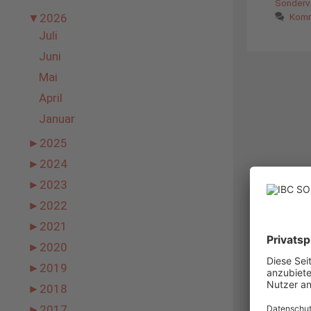
Sonderv
Komm
▼
2026
Juli
Juni
Mai
April
Januar
►
2025
►
2024
►
2023
►
2022
►
2021
►
2020
►
2019
►
2018
►
2017