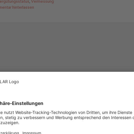
ergütungsstatus
,
Vermessung
entar hinterlassen