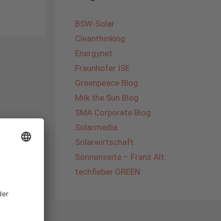
BSW-Solar
Cleanthinking
Energynet
Fraunhofer ISE
Greenpeace Blog
Milk the Sun Blog
SMA Corporate Blog
Solarmedia
Solarwirtschaft
Sonnenseite – Franz Alt
techfieber GREEN