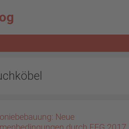
log
uchköbel
oniebebauung: Neue
menbedingungen durch EEG 2017