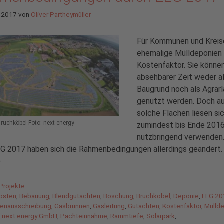
z 2017
von
Oliver Partheymüller
Für Kommunen und Kreis
ehemalige Mülldeponien 
Kostenfaktor. Sie können
absehbarer Zeit weder a
Baugrund noch als Agrar
genutzt werden. Doch a
solche Flächen liesen si
ruchköbel Foto: next energy
zumindest bis Ende 201
nutzbringend verwenden.
G 2017 haben sich die Rahmenbedingungen allerdings geändert.
)
gorien
Projekte
agwörter
osten
,
Bebauung
,
Blendgutachten
,
Böschung
,
Bruchköbel
,
Deponie
,
EEG 20
henausschreibung
,
Gasbrunnen
,
Gasleitung
,
Gutachten
,
Kostenfaktor
,
Mülld
,
next energy GmbH
,
Pachteinnahme
,
Rammtiefe
,
Solarpark
,