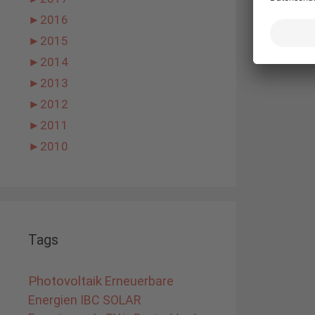
►
2016
►
2015
►
2014
►
2013
►
2012
►
2011
►
2010
Tags
Photovoltaik
Erneuerbare
Energien
IBC SOLAR