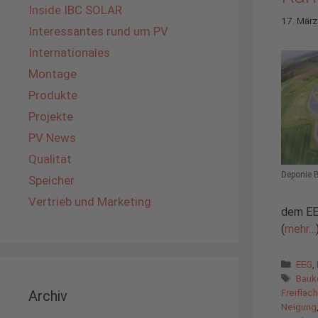
Inside IBC SOLAR
17. Mär
Interessantes rund um PV
Internationales
Montage
Produkte
Projekte
PV News
Qualität
Deponie B
Speicher
Vertrieb und Marketing
dem EE
(
mehr…
Kate
EEG
,
Schl
Bauk
Freifläc
Archiv
Neigung