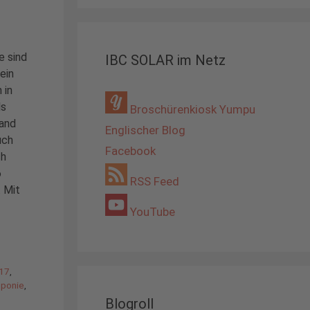
e sind
IBC SOLAR im Netz
ein
 in
ls
Broschürenkiosk Yumpu
land
Englischer Blog
uch
Facebook
ch
6
RSS Feed
 Mit
YouTube
17
,
eponie
,
Blogroll