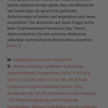
bereits dadurch Genüge getan, dass die Mitarbeiter
rein formal über die gesetzlich geltenden
Anforderungen informiert und angehalten sind, diese
einzuhalten? Die Antworten auf diese Fragen sollte
jeder Solarhandwerker kennen und das Thema
Arbeitssicherheit für sich und seine Mitarbeiter
unbedingt rechtssicher im Arbeitsalltag umsetzen.
(
mehr…
)
Kategorien
Interessantes rund um PV
,
Qualität
Schlagwörter
Absturzsicherung Installation Solaranlage
,
Arbeitssicherheit Dacharbeiten
,
DGUV-I 201-054
,
DGUV-I 212-870
,
DGUV-R 112-198
,
IBC SOLAR
Competence Center
,
Matthias Förther
,
PSA
,
Schulungen IBC SOLAR
,
Sicherheit bei Dacharbeiten
,
TÜV Rheinland Akademie
,
Unfallverhütung
Dacharbeiten
,
Wartung Solaranlage Absturzsicherung