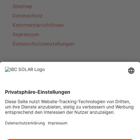
Sitemap
Datenschutz
Kommentarrichtlinien
Impressum
Datenschutzeinstellungen
Über IBC SOLAR
IBC SOLAR ist ein führender Fullservice-Anbieter
von Energielösungen und Dienstleistungen im
Bereich Photovoltaik und Speicher. Das
Unternehmen bietet Komplettsysteme an und
deckt das gesamte Spektrum von der Planung
bis zur schlüsselfertigen Übergabe von
Photovoltaik-Anlagen ab. Das Angebot umfasst
Energielösungen für Eigenheime, Gewerbe und