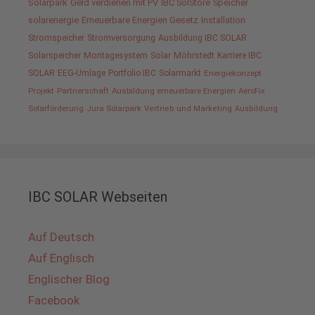
Solarpark
Geld verdienen mit PV
IBC SolStore
Speicher
solarenergie
Erneuerbare Energien Gesetz
Installation
Stromspeicher
Stromversorgung
Ausbildung IBC SOLAR
Solarspeicher
Montagesystem
Solar
Möhrstedt
Karriere IBC
SOLAR
EEG-Umlage
Portfolio IBC
Solarmarkt
Energiekonzept
Projekt
Partnerschaft
Ausbildung erneuerbare Energien
AeroFix
Solarförderung
Jura Solarpark
Vertrieb und Marketing
Ausbildung
IBC SOLAR Webseiten
Auf Deutsch
Auf Englisch
Englischer Blog
Facebook