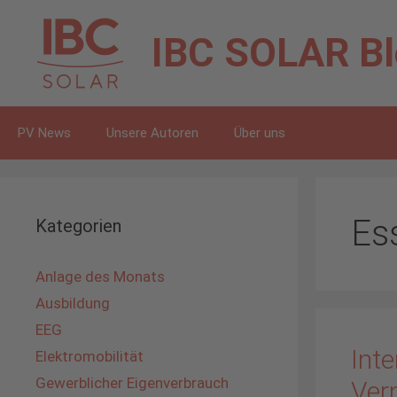
Zum
Inhalt
IBC SOLAR
B
springen
PV News
Unsere Autoren
Über uns
Es
Kategorien
Anlage des Monats
Ausbildung
EEG
Inte
Elektromobilität
Gewerblicher Eigenverbrauch
Ver