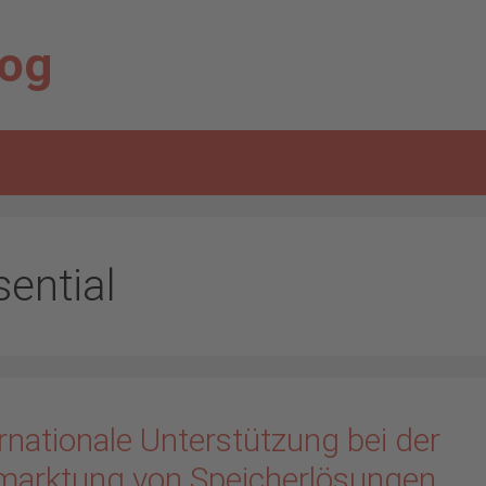
log
sential
rnationale Unterstützung bei der
marktung von Speicherlösungen