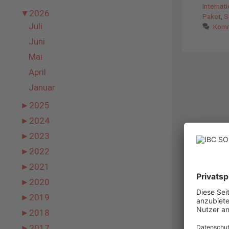
Internat
▼
2026
Paket
,
S
Juli
Komm
Juni
Mai
April
Januar
►
2025
►
2024
►
2023
►
2022
►
2021
►
2020
►
2019
►
2018
►
2017