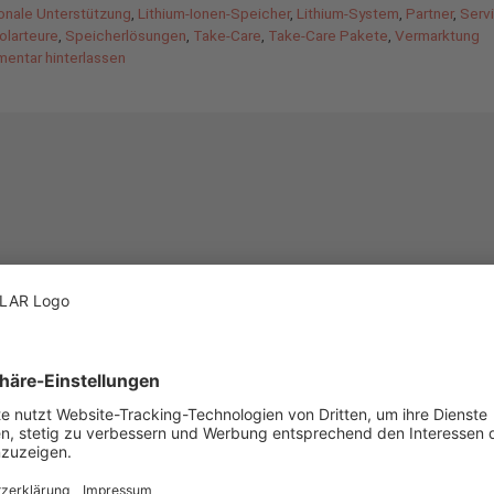
ionale Unterstützung
,
Lithium-Ionen-Speicher
,
Lithium-System
,
Partner
,
Serv
olarteure
,
Speicherlösungen
,
Take-Care
,
Take-Care Pakete
,
Vermarktung
entar hinterlassen