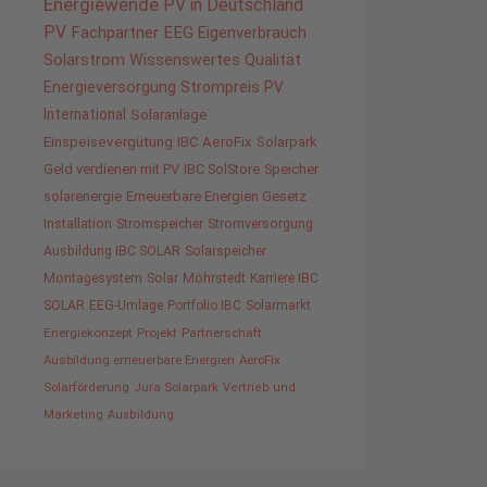
Energiewende
PV in Deutschland
PV
Fachpartner
EEG
Eigenverbrauch
Solarstrom
Wissenswertes
Qualität
Energieversorgung
Strompreis
PV
International
Solaranlage
Einspeisevergütung
IBC AeroFix
Solarpark
Geld verdienen mit PV
IBC SolStore
Speicher
solarenergie
Erneuerbare Energien Gesetz
Installation
Stromspeicher
Stromversorgung
Ausbildung IBC SOLAR
Solarspeicher
Montagesystem
Solar
Möhrstedt
Karriere IBC
SOLAR
EEG-Umlage
Portfolio IBC
Solarmarkt
Energiekonzept
Projekt
Partnerschaft
Ausbildung erneuerbare Energien
AeroFix
Solarförderung
Jura Solarpark
Vertrieb und
Marketing
Ausbildung