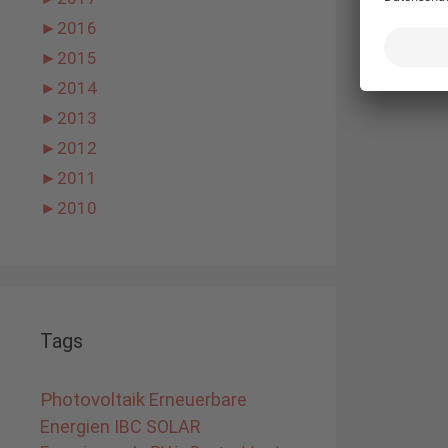
►
2016
►
2015
►
2014
►
2013
►
2012
►
2011
►
2010
Tags
Photovoltaik
Erneuerbare
Energien
IBC SOLAR