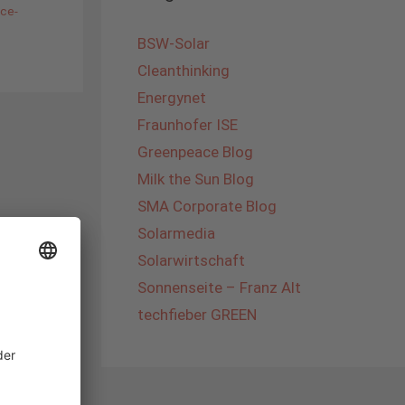
ice-
BSW-Solar
Cleanthinking
Energynet
Fraunhofer ISE
Greenpeace Blog
Milk the Sun Blog
SMA Corporate Blog
Solarmedia
Solarwirtschaft
Sonnenseite – Franz Alt
techfieber GREEN