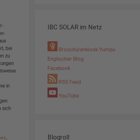
V-
IBC SOLAR im Netz
en-
aus
t, bei
Broschürenkiosk Yumpu
en zu
Englischer Blog
tungen
Facebook
elsweise
RSS Feed
me in
YouTube
agen
n sich
Blogroll
eure
,