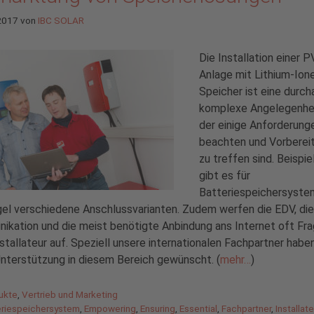
 2017
von
IBC SOLAR
Die Installation einer P
Anlage mit Lithium-Ion
Speicher ist eine durch
komplexe Angelegenhei
der einige Anforderung
beachten und Vorberei
zu treffen sind. Beispi
gibt es für
Batteriespeichersyste
el verschiedene Anschlussvarianten. Zudem werfen die EDV, die
kation und die meist benötigte Anbindung ans Internet oft Fr
stallateur auf. Speziell unsere internationalen Fachpartner habe
nterstützung in diesem Bereich gewünscht. (
mehr…
)
gorien
ukte
,
Vertrieb und Marketing
agwörter
eriespeichersystem
,
Empowering
,
Ensuring
,
Essential
,
Fachpartner
,
Installat