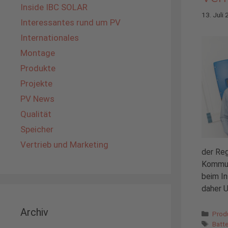
Inside IBC SOLAR
13. Juli
Interessantes rund um PV
Internationales
Montage
Produkte
Projekte
PV News
Qualität
Speicher
Vertrieb und Marketing
der Reg
Kommuni
beim In
daher U
Archiv
Kate
Prod
Schl
Batt