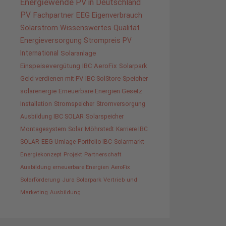
Energiewende
PV in Deutschland
PV
Fachpartner
EEG
Eigenverbrauch
Solarstrom
Wissenswertes
Qualität
Energieversorgung
Strompreis
PV
International
Solaranlage
Einspeisevergütung
IBC AeroFix
Solarpark
Geld verdienen mit PV
IBC SolStore
Speicher
solarenergie
Erneuerbare Energien Gesetz
Installation
Stromspeicher
Stromversorgung
Ausbildung IBC SOLAR
Solarspeicher
Montagesystem
Solar
Möhrstedt
Karriere IBC
SOLAR
EEG-Umlage
Portfolio IBC
Solarmarkt
Energiekonzept
Projekt
Partnerschaft
Ausbildung erneuerbare Energien
AeroFix
Solarförderung
Jura Solarpark
Vertrieb und
Marketing
Ausbildung