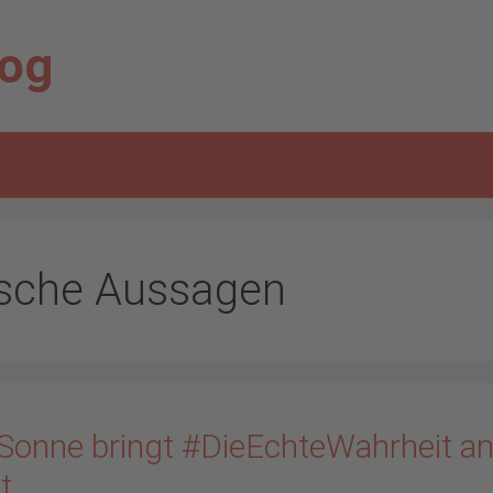
log
lsche Aussagen
 Sonne bringt #DieEchteWahrheit a
t