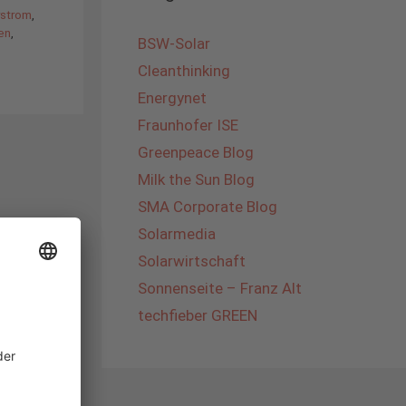
rstrom
,
en
,
BSW-Solar
Cleanthinking
Energynet
Fraunhofer ISE
Greenpeace Blog
Milk the Sun Blog
SMA Corporate Blog
Solarmedia
Solarwirtschaft
Sonnenseite – Franz Alt
techfieber GREEN