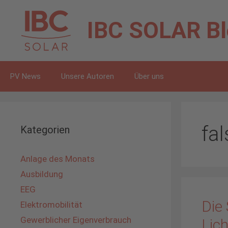
Zum
Inhalt
IBC SOLAR
B
springen
PV News
Unsere Autoren
Über uns
fa
Kategorien
Anlage des Monats
Ausbildung
EEG
Die
Elektromobilität
Gewerblicher Eigenverbrauch
Lich