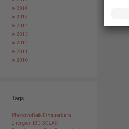
►
2016
►
2015
►
2014
►
2013
►
2012
►
2011
►
2010
Tags
Photovoltaik
Erneuerbare
Energien
IBC SOLAR