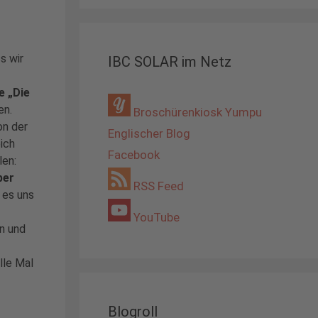
s wir
IBC SOLAR im Netz
 „Die
en.
Broschürenkiosk Yumpu
on der
Englischer Blog
ich
Facebook
len:
ber
RSS Feed
 es uns
YouTube
n und
lle Mal
Blogroll