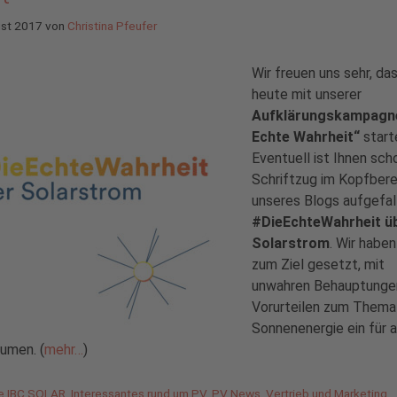
ust 2017
von
Christina Pfeufer
Wir freuen uns sehr, das
heute mit unserer
Aufklärungskampagne
Echte Wahrheit“
start
Eventuell ist Ihnen sch
Schriftzug im Kopfbere
unseres Blogs aufgefal
#DieEchteWahrheit ü
Solarstrom
. Wir haben
zum Ziel gesetzt, mit
unwahren Behauptunge
Vorurteilen zum Thema
Sonnenenergie ein für a
umen. (
mehr…
)
gorien
de IBC SOLAR
,
Interessantes rund um PV
,
PV News
,
Vertrieb und Marketing