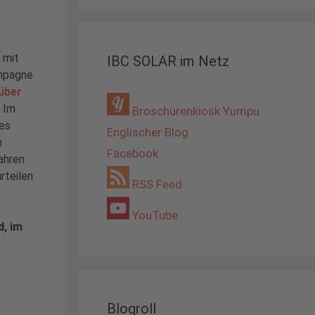
 mit
IBC SOLAR im Netz
ampagne
über
 Im
Broschürenkiosk Yumpu
es
Englischer Blog
n
Facebook
ahren
rteilen
RSS Feed
YouTube
d, im
Blogroll