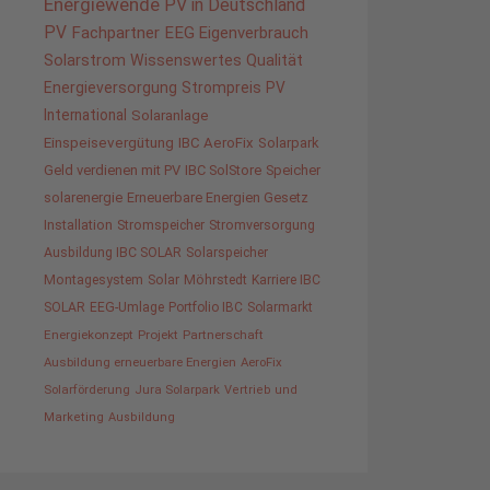
Energiewende
PV in Deutschland
PV
Fachpartner
EEG
Eigenverbrauch
Solarstrom
Wissenswertes
Qualität
Energieversorgung
Strompreis
PV
International
Solaranlage
Einspeisevergütung
IBC AeroFix
Solarpark
Geld verdienen mit PV
IBC SolStore
Speicher
solarenergie
Erneuerbare Energien Gesetz
Installation
Stromspeicher
Stromversorgung
Ausbildung IBC SOLAR
Solarspeicher
Montagesystem
Solar
Möhrstedt
Karriere IBC
SOLAR
EEG-Umlage
Portfolio IBC
Solarmarkt
Energiekonzept
Projekt
Partnerschaft
Ausbildung erneuerbare Energien
AeroFix
Solarförderung
Jura Solarpark
Vertrieb und
Marketing
Ausbildung