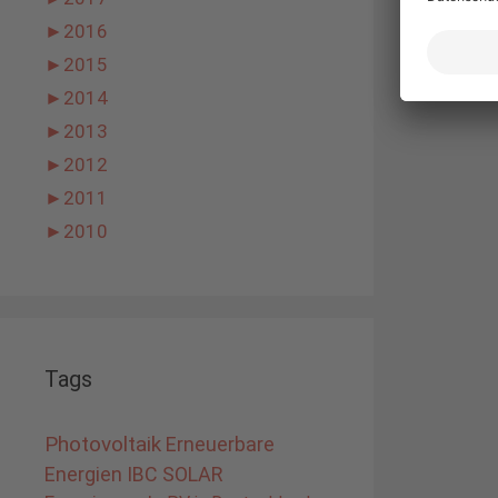
►
2016
►
2015
►
2014
►
2013
►
2012
►
2011
►
2010
Tags
Photovoltaik
Erneuerbare
Energien
IBC SOLAR