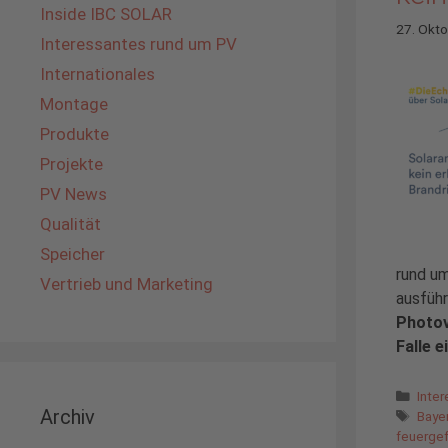
Inside IBC SOLAR
27. Okt
Interessantes rund um PV
Internationales
Montage
Produkte
Projekte
PV News
Qualität
Speicher
rund um
Vertrieb und Marketing
ausführ
Photov
Falle 
Kate
Inte
Archiv
Schl
Baye
feuergef