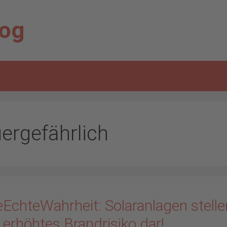
log
uergefährlich
eEchteWahrheit: Solaranlagen stelle
 erhöhtes Brandrisiko dar!