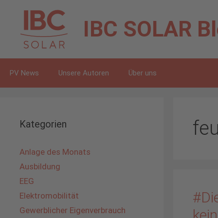
Zum
Inhalt
IBC SOLAR
B
springen
PV News
Unsere Autoren
Über uns
fe
Kategorien
Anlage des Monats
Ausbildung
EEG
#Di
Elektromobilität
Gewerblicher Eigenverbrauch
kein