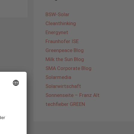
BSW-Solar
Cleanthinking
Energynet
Fraunhofer ISE
Greenpeace Blog
Milk the Sun Blog
SMA Corporate Blog
Solarmedia
Solarwirtschaft
Sonnenseite – Franz Alt
techfieber GREEN