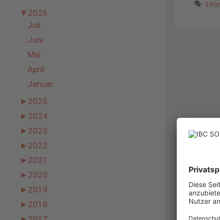
3 Ko
▼
2026
Juli
Juni
Mai
April
Januar
►
2025
►
2024
►
2023
►
2022
►
2021
►
2020
►
2019
►
2018
►
2017