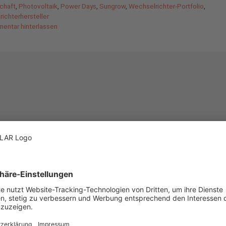
chaft
,
Photovoltaik
,
Power Days
,
Sungrow
,
Wechselrichter-Portfolio
,
ichterhersteller
entar hinterlassen