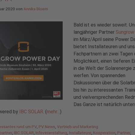
uar 2020
von
Annika Bloem
Bald ist es wieder soweit. Un
langjähriger Partner
Sungrow
im März/April seine Power D
bietet Installateuren und un
Fachpartnern an zwei Tagen 
Möglichkeit, einen tieferen E
in die Welt der Solarenergie 
werfen. Von spannenden
Diskussionen über die Solarb
bis hin zu interessanten Train
und vielversprechenden Redn
Das Ganze ist natürlich unter
wered by
IBC SOLAR
. (
mehr…
)
gorien
ressantes rund um PV
,
PV News
,
Vertrieb und Marketing
agwörter
partner
,
IBC SOLAR
,
Infoveranstaltung
,
Installateure
,
Kooperation
,
Partner
,