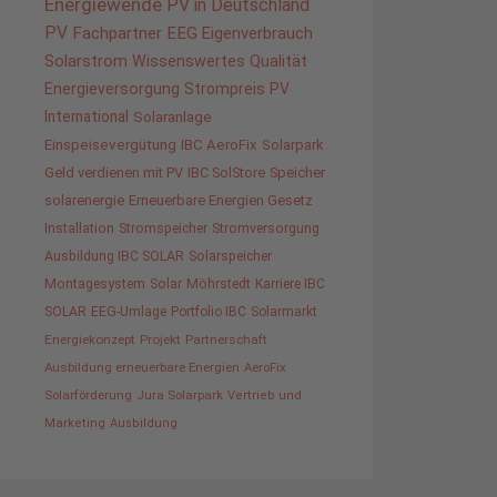
Energiewende
PV in Deutschland
PV
Fachpartner
EEG
Eigenverbrauch
Solarstrom
Wissenswertes
Qualität
Energieversorgung
Strompreis
PV
International
Solaranlage
Einspeisevergütung
IBC AeroFix
Solarpark
Geld verdienen mit PV
IBC SolStore
Speicher
solarenergie
Erneuerbare Energien Gesetz
Installation
Stromspeicher
Stromversorgung
Ausbildung IBC SOLAR
Solarspeicher
Montagesystem
Solar
Möhrstedt
Karriere IBC
SOLAR
EEG-Umlage
Portfolio IBC
Solarmarkt
Energiekonzept
Projekt
Partnerschaft
Ausbildung erneuerbare Energien
AeroFix
Solarförderung
Jura Solarpark
Vertrieb und
Marketing
Ausbildung