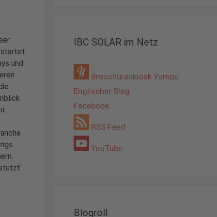
ser
IBC SOLAR im Netz
startet
ays und
seren
Broschürenkiosk Yumpu
die
Englischer Blog
inblick
Facebook
zu
RSS Feed
ranche
ings
YouTube
ern.
stützt
Blogroll