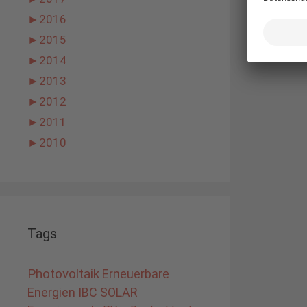
►
2016
►
2015
►
2014
►
2013
►
2012
►
2011
►
2010
Tags
Photovoltaik
Erneuerbare
Energien
IBC SOLAR