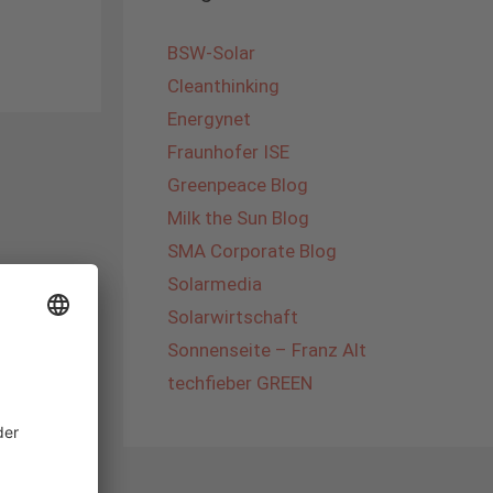
BSW-Solar
Cleanthinking
Energynet
Fraunhofer ISE
Greenpeace Blog
Milk the Sun Blog
SMA Corporate Blog
Solarmedia
Solarwirtschaft
Sonnenseite – Franz Alt
techfieber GREEN