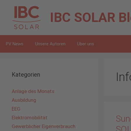
Zum
Inhalt
IBC SOLAR
B
springen
PV News
Unsere Autoren
Über uns
In
Kategorien
Anlage des Monats
Ausbildung
EEG
Sun
Elektromobilität
Gewerblicher Eigenverbrauch
SO