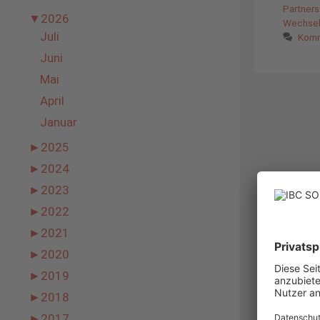
Partners
▼
2026
Wechselr
Juli
Komm
Juni
Mai
April
Januar
►
2025
►
2024
►
2023
►
2022
►
2021
►
2020
►
2019
►
2018
►
2017