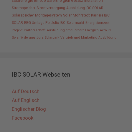
solarenergie
Erneuerbare Energien Gesetz
Installation
Stromspeicher
Stromversorgung
Ausbildung IBC SOLAR
Solarspeicher
Montagesystem
Solar
Möhrstedt
Karriere IBC
SOLAR
EEG-Umlage
Portfolio IBC
Solarmarkt
Energiekonzept
Projekt
Partnerschaft
Ausbildung erneuerbare Energien
AeroFix
Solarförderung
Jura Solarpark
Vertrieb und Marketing
Ausbildung
IBC SOLAR Webseiten
Auf Deutsch
Auf Englisch
Englischer Blog
Facebook