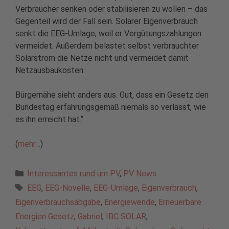
Verbraucher senken oder stabilisieren zu wollen – das
Gegenteil wird der Fall sein. Solarer Eigenverbrauch
senkt die EEG-Umlage, weil er Vergütungszahlungen
vermeidet. Außerdem belastet selbst verbrauchter
Solarstrom die Netze nicht und vermeidet damit
Netzausbaukosten.
Bürgernähe sieht anders aus. Gut, dass ein Gesetz den
Bundestag erfahrungsgemäß niemals so verlässt, wie
es ihn erreicht hat.“
(
mehr…
)
Kategorien
Interessantes rund um PV
,
PV News
Schlagwörter
EEG
,
EEG-Novelle
,
EEG-Umlage
,
Eigenverbrauch
,
Eigenverbrauchsabgabe
,
Energiewende
,
Erneuerbare
Energien Gesetz
,
Gabriel
,
IBC SOLAR
,