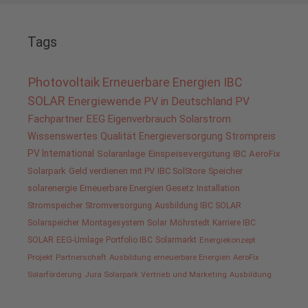
Tags
Photovoltaik
Erneuerbare Energien
IBC
SOLAR
Energiewende
PV in Deutschland
PV
Fachpartner
EEG
Eigenverbrauch
Solarstrom
Wissenswertes
Qualität
Energieversorgung
Strompreis
PV International
Solaranlage
Einspeisevergütung
IBC AeroFix
Solarpark
Geld verdienen mit PV
IBC SolStore
Speicher
solarenergie
Erneuerbare Energien Gesetz
Installation
Stromspeicher
Stromversorgung
Ausbildung IBC SOLAR
Solarspeicher
Montagesystem
Solar
Möhrstedt
Karriere IBC
SOLAR
EEG-Umlage
Portfolio IBC
Solarmarkt
Energiekonzept
Projekt
Partnerschaft
Ausbildung erneuerbare Energien
AeroFix
Solarförderung
Jura Solarpark
Vertrieb und Marketing
Ausbildung