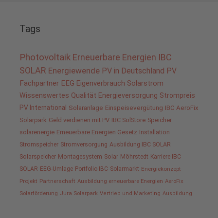
Tags
Photovoltaik
Erneuerbare Energien
IBC
SOLAR
Energiewende
PV in Deutschland
PV
Fachpartner
EEG
Eigenverbrauch
Solarstrom
Wissenswertes
Qualität
Energieversorgung
Strompreis
PV International
Solaranlage
Einspeisevergütung
IBC AeroFix
Solarpark
Geld verdienen mit PV
IBC SolStore
Speicher
solarenergie
Erneuerbare Energien Gesetz
Installation
Stromspeicher
Stromversorgung
Ausbildung IBC SOLAR
Solarspeicher
Montagesystem
Solar
Möhrstedt
Karriere IBC
SOLAR
EEG-Umlage
Portfolio IBC
Solarmarkt
Energiekonzept
Projekt
Partnerschaft
Ausbildung erneuerbare Energien
AeroFix
Solarförderung
Jura Solarpark
Vertrieb und Marketing
Ausbildung