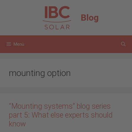
Zum
Inhalt
Blog
springen
Menü
mounting option
“Mounting systems” blog series
part 5: What else experts should
know