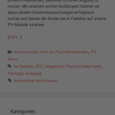
umweltfreundlichen, sauberen Stromerzeugung zu
nutzen. Mit unserem ersten Großprojekt können wir
diese idealen Grundvoraussetzungen erfolgreich
nutzen und lassen die Sonne nun in Fanhões auf unsere
PV-Module strahlen.
(
mehr…
)
Kategorien
Interessantes rund um PV
,
Internationales
,
PV
News
Schlagwörter
As Galegas
,
EPC
,
Megawatt-Photovoltaikprojekt
,
Portugal
,
Solarpark
Kommentar hinterlassen
Kategorien