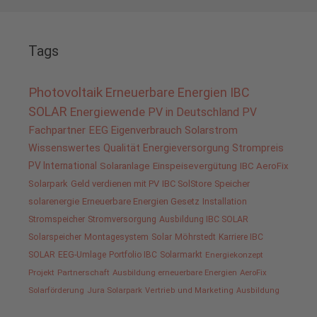
Tags
Photovoltaik
Erneuerbare Energien
IBC
SOLAR
Energiewende
PV in Deutschland
PV
Fachpartner
EEG
Eigenverbrauch
Solarstrom
Wissenswertes
Qualität
Energieversorgung
Strompreis
PV International
Solaranlage
Einspeisevergütung
IBC AeroFix
Solarpark
Geld verdienen mit PV
IBC SolStore
Speicher
solarenergie
Erneuerbare Energien Gesetz
Installation
Stromspeicher
Stromversorgung
Ausbildung IBC SOLAR
Solarspeicher
Montagesystem
Solar
Möhrstedt
Karriere IBC
SOLAR
EEG-Umlage
Portfolio IBC
Solarmarkt
Energiekonzept
Projekt
Partnerschaft
Ausbildung erneuerbare Energien
AeroFix
Solarförderung
Jura Solarpark
Vertrieb und Marketing
Ausbildung