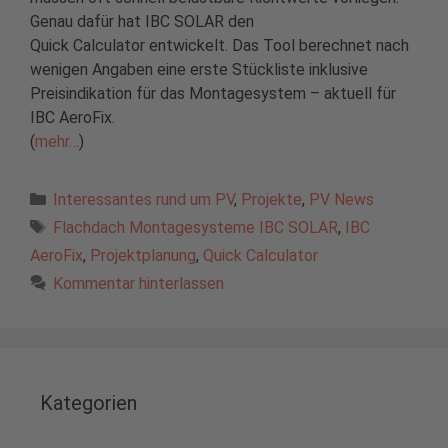
Genau dafür hat IBC SOLAR den
Quick Calculator entwickelt. Das Tool berechnet nach
wenigen Angaben eine erste Stückliste inklusive
Preisindikation für das Montagesystem – aktuell für
IBC AeroFix.
(
mehr…
)
Kategorien
Interessantes rund um PV
,
Projekte
,
PV News
Schlagwörter
Flachdach Montagesysteme IBC SOLAR
,
IBC
AeroFix
,
Projektplanung
,
Quick Calculator
Kommentar hinterlassen
Kategorien