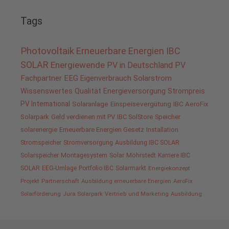
Tags
Photovoltaik
Erneuerbare Energien
IBC
SOLAR
Energiewende
PV in Deutschland
PV
Fachpartner
EEG
Eigenverbrauch
Solarstrom
Wissenswertes
Qualität
Energieversorgung
Strompreis
PV International
Solaranlage
Einspeisevergütung
IBC AeroFix
Solarpark
Geld verdienen mit PV
IBC SolStore
Speicher
solarenergie
Erneuerbare Energien Gesetz
Installation
Stromspeicher
Stromversorgung
Ausbildung IBC SOLAR
Solarspeicher
Montagesystem
Solar
Möhrstedt
Karriere IBC
SOLAR
EEG-Umlage
Portfolio IBC
Solarmarkt
Energiekonzept
Projekt
Partnerschaft
Ausbildung erneuerbare Energien
AeroFix
Solarförderung
Jura Solarpark
Vertrieb und Marketing
Ausbildung