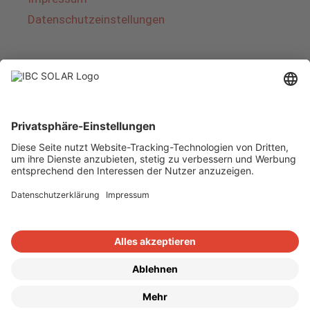
Datenschutzeinstellungen
Über IBC SOLAR
IBC SOLAR ist ein führender Fullservice-Anbieter
von Energielösungen und Dienstleistungen im
Bereich Photovoltaik und Speicher. Das
Unternehmen bietet Komplettsysteme an und
deckt das gesamte Spektrum von der Planung
bis zur schlüsselfertigen Übergabe von
Photovoltaik-Anlagen ab. Das Angebot umfasst
Energielösungen für Eigenheime, Gewerbe und
Industrie sowie Solarparks.
Copyright © 2026
·
GeneratePress
·
IBC SOLAR AG
·
WordPress