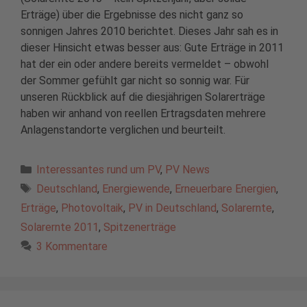
Erträge) über die Ergebnisse des nicht ganz so
sonnigen Jahres 2010 berichtet. Dieses Jahr sah es in
dieser Hinsicht etwas besser aus: Gute Erträge in 2011
hat der ein oder andere bereits vermeldet – obwohl
der Sommer gefühlt gar nicht so sonnig war. Für
unseren Rückblick auf die diesjährigen Solarerträge
haben wir anhand von reellen Ertragsdaten mehrere
Anlagenstandorte verglichen und beurteilt.
Kategorien
Interessantes rund um PV
,
PV News
Schlagwörter
Deutschland
,
Energiewende
,
Erneuerbare Energien
,
Erträge
,
Photovoltaik
,
PV in Deutschland
,
Solarernte
,
Solarernte 2011
,
Spitzenerträge
3 Kommentare