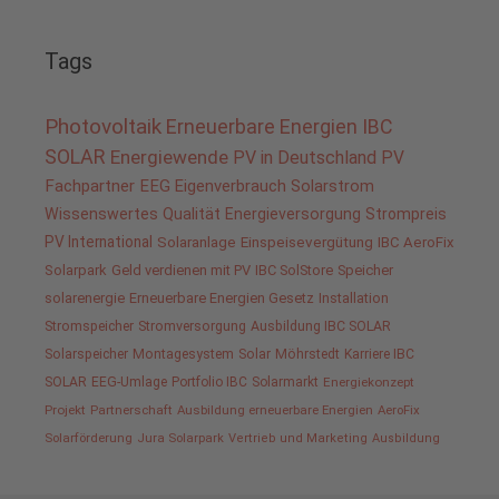
Tags
Photovoltaik
Erneuerbare Energien
IBC
SOLAR
Energiewende
PV in Deutschland
PV
Fachpartner
EEG
Eigenverbrauch
Solarstrom
Wissenswertes
Qualität
Energieversorgung
Strompreis
PV International
Solaranlage
Einspeisevergütung
IBC AeroFix
Solarpark
Geld verdienen mit PV
IBC SolStore
Speicher
solarenergie
Erneuerbare Energien Gesetz
Installation
Stromspeicher
Stromversorgung
Ausbildung IBC SOLAR
Solarspeicher
Montagesystem
Solar
Möhrstedt
Karriere IBC
SOLAR
EEG-Umlage
Portfolio IBC
Solarmarkt
Energiekonzept
Projekt
Partnerschaft
Ausbildung erneuerbare Energien
AeroFix
Solarförderung
Jura Solarpark
Vertrieb und Marketing
Ausbildung