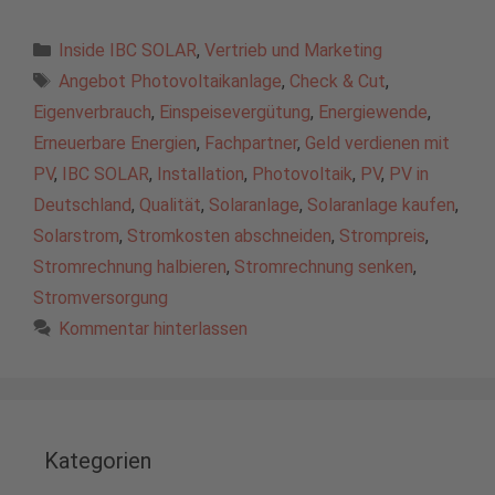
Kategorien
Inside IBC SOLAR
,
Vertrieb und Marketing
Schlagwörter
Angebot Photovoltaikanlage
,
Check & Cut
,
Eigenverbrauch
,
Einspeisevergütung
,
Energiewende
,
Erneuerbare Energien
,
Fachpartner
,
Geld verdienen mit
PV
,
IBC SOLAR
,
Installation
,
Photovoltaik
,
PV
,
PV in
Deutschland
,
Qualität
,
Solaranlage
,
Solaranlage kaufen
,
Solarstrom
,
Stromkosten abschneiden
,
Strompreis
,
Stromrechnung halbieren
,
Stromrechnung senken
,
Stromversorgung
Kommentar hinterlassen
Kategorien