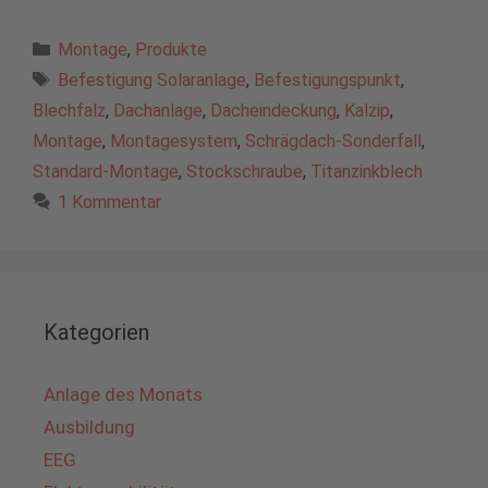
Kategorien
Montage
,
Produkte
Schlagwörter
Befestigung Solaranlage
,
Befestigungspunkt
,
Blechfalz
,
Dachanlage
,
Dacheindeckung
,
Kalzip
,
Montage
,
Montagesystem
,
Schrägdach-Sonderfall
,
Standard-Montage
,
Stockschraube
,
Titanzinkblech
1 Kommentar
Kategorien
Anlage des Monats
Ausbildung
EEG