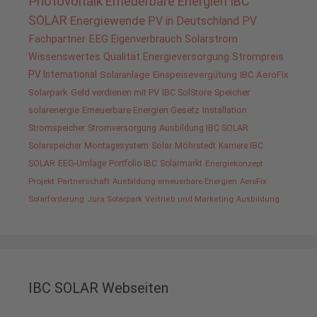
Photovoltaik
Erneuerbare Energien
IBC
SOLAR
Energiewende
PV in Deutschland
PV
Fachpartner
EEG
Eigenverbrauch
Solarstrom
Wissenswertes
Qualität
Energieversorgung
Strompreis
PV International
Solaranlage
Einspeisevergütung
IBC AeroFix
Solarpark
Geld verdienen mit PV
IBC SolStore
Speicher
solarenergie
Erneuerbare Energien Gesetz
Installation
Stromspeicher
Stromversorgung
Ausbildung IBC SOLAR
Solarspeicher
Montagesystem
Solar
Möhrstedt
Karriere IBC
SOLAR
EEG-Umlage
Portfolio IBC
Solarmarkt
Energiekonzept
Projekt
Partnerschaft
Ausbildung erneuerbare Energien
AeroFix
Solarförderung
Jura Solarpark
Vertrieb und Marketing
Ausbildung
IBC SOLAR Webseiten