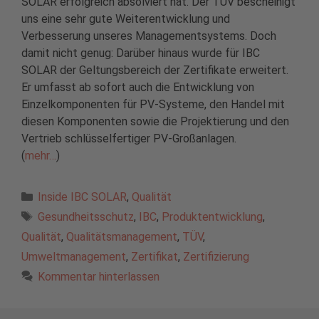
SOLAR erfolgreich absolviert hat. Der TÜV bescheinigt
uns eine sehr gute Weiterentwicklung und
Verbesserung unseres Managementsystems. Doch
damit nicht genug: Darüber hinaus wurde für IBC
SOLAR der Geltungsbereich der Zertifikate erweitert.
Er umfasst ab sofort auch die Entwicklung von
Einzelkomponenten für PV-Systeme, den Handel mit
diesen Komponenten sowie die Projektierung und den
Vertrieb schlüsselfertiger PV-Großanlagen.
(
mehr…
)
Kategorien
Inside IBC SOLAR
,
Qualität
Schlagwörter
Gesundheitsschutz
,
IBC
,
Produktentwicklung
,
Qualität
,
Qualitätsmanagement
,
TÜV
,
Umweltmanagement
,
Zertifikat
,
Zertifizierung
Kommentar hinterlassen