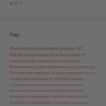
►
2010
Tags
Photovoltaik
Erneuerbare Energien
IBC
SOLAR
Energiewende
PV in Deutschland
PV
Fachpartner
EEG
Eigenverbrauch
Solarstrom
Wissenswertes
Qualität
Energieversorgung
Strompreis
PV International
Solaranlage
Einspeisevergütung
IBC AeroFix
Solarpark
Geld verdienen mit PV
IBC SolStore
Speicher
solarenergie
Erneuerbare Energien Gesetz
Installation
Stromspeicher
Stromversorgung
Ausbildung IBC SOLAR
Solarspeicher
Montagesystem
Solar
Möhrstedt
Karriere IBC
SOLAR
EEG-Umlage
Portfolio IBC
Solarmarkt
Energiekonzept