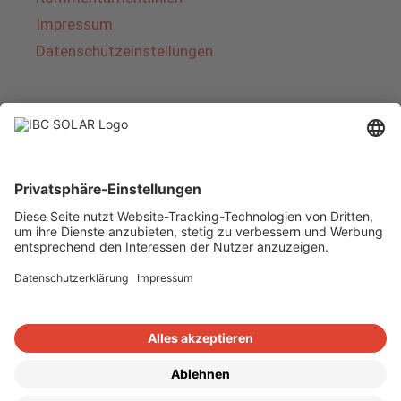
Impressum
Datenschutzeinstellungen
Über IBC SOLAR
IBC SOLAR ist ein führender Fullservice-Anbieter
von Energielösungen und Dienstleistungen im
Bereich Photovoltaik und Speicher. Das
Unternehmen bietet Komplettsysteme an und
deckt das gesamte Spektrum von der Planung
bis zur schlüsselfertigen Übergabe von
Photovoltaik-Anlagen ab. Das Angebot umfasst
Energielösungen für Eigenheime, Gewerbe und
Industrie sowie Solarparks.