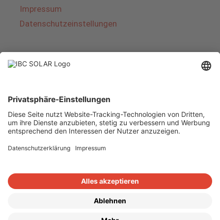
Impressum
Datenschutzeinstellungen
Über IBC SOLAR
IBC SOLAR ist ein führender Fullservice-Anbieter
von Energielösungen und Dienstleistungen im
Bereich Photovoltaik und Speicher. Das
Unternehmen bietet Komplettsysteme an und
deckt das gesamte Spektrum von der Planung
bis zur schlüsselfertigen Übergabe von
Photovoltaik-Anlagen ab. Das Angebot umfasst
Energielösungen für Eigenheime, Gewerbe und
Industrie sowie Solarparks.