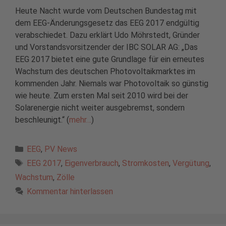
Heute Nacht wurde vom Deutschen Bundestag mit
dem EEG-Änderungsgesetz das EEG 2017 endgültig
verabschiedet. Dazu erklärt Udo Möhrstedt, Gründer
und Vorstandsvorsitzender der IBC SOLAR AG: „Das
EEG 2017 bietet eine gute Grundlage für ein erneutes
Wachstum des deutschen Photovoltaikmarktes im
kommenden Jahr. Niemals war Photovoltaik so günstig
wie heute. Zum ersten Mal seit 2010 wird bei der
Solarenergie nicht weiter ausgebremst, sondern
beschleunigt.“ (
mehr…
)
Kategorien
EEG
,
PV News
Schlagwörter
EEG 2017
,
Eigenverbrauch
,
Stromkosten
,
Vergütung
,
Wachstum
,
Zölle
Kommentar hinterlassen