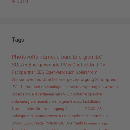
►
2010
Tags
Photovoltaik
Erneuerbare Energien
IBC
SOLAR
Energiewende
PV in Deutschland
PV
Fachpartner
EEG
Eigenverbrauch
Solarstrom
Wissenswertes
Qualität
Energieversorgung
Strompreis
PV International
Solaranlage
Einspeisevergütung
IBC AeroFix
Solarpark
Geld verdienen mit PV
IBC SolStore
Speicher
solarenergie
Erneuerbare Energien Gesetz
Installation
Stromspeicher
Stromversorgung
Ausbildung IBC SOLAR
Solarspeicher
Montagesystem
Solar
Möhrstedt
Karriere IBC
SOLAR
EEG-Umlage
Portfolio IBC
Solarmarkt
Energiekonzept