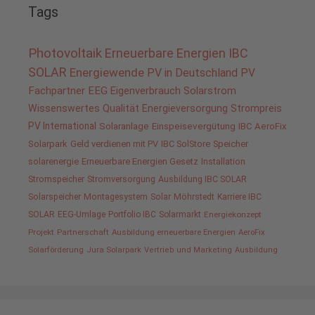
Tags
Photovoltaik
Erneuerbare Energien
IBC
SOLAR
Energiewende
PV in Deutschland
PV
Fachpartner
EEG
Eigenverbrauch
Solarstrom
Wissenswertes
Qualität
Energieversorgung
Strompreis
PV International
Solaranlage
Einspeisevergütung
IBC AeroFix
Solarpark
Geld verdienen mit PV
IBC SolStore
Speicher
solarenergie
Erneuerbare Energien Gesetz
Installation
Stromspeicher
Stromversorgung
Ausbildung IBC SOLAR
Solarspeicher
Montagesystem
Solar
Möhrstedt
Karriere IBC
SOLAR
EEG-Umlage
Portfolio IBC
Solarmarkt
Energiekonzept
Projekt
Partnerschaft
Ausbildung erneuerbare Energien
AeroFix
Solarförderung
Jura Solarpark
Vertrieb und Marketing
Ausbildung