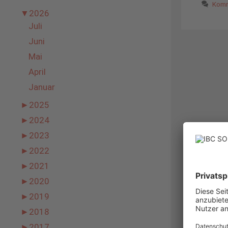
Komm
▼
2026
Juli
Juni
Mai
April
Januar
►
2025
►
2024
►
2023
►
2022
►
2021
►
2020
►
2019
►
2018
►
2017