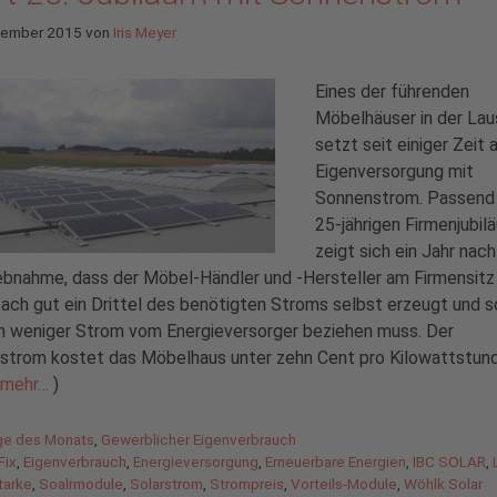
tember 2015
von
Iris Meyer
Eines der führenden
Möbelhäuser in der Lau
setzt seit einiger Zeit 
Eigenversorgung mit
Sonnenstrom. Passend
25-jährigen Firmenjubil
zeigt sich ein Jahr nach
ebnahme, dass der Möbel-Händler und -Hersteller am Firmensitz 
ch gut ein Drittel des benötigten Stroms selbst erzeugt und s
ch weniger Strom vom Energieversorger beziehen muss. Der
strom kostet das Möbelhaus unter zehn Cent pro Kilowattstun
mehr…
)
gorien
ge des Monats
,
Gewerblicher Eigenverbrauch
agwörter
Fix
,
Eigenverbrauch
,
Energieversorgung
,
Erneuerbare Energien
,
IBC SOLAR
,
tarke
,
Soalrmodule
,
Solarstrom
,
Strompreis
,
Vorteils-Module
,
Wöhlk Solar