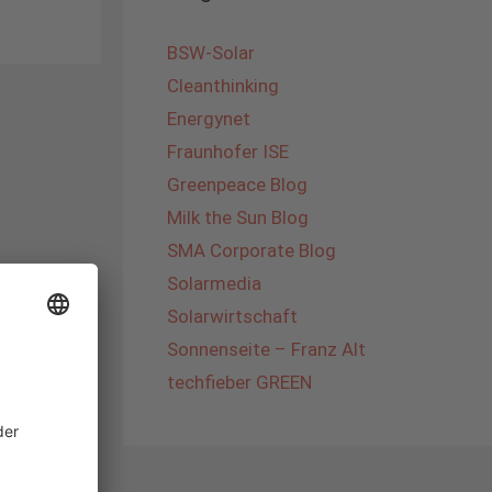
BSW-Solar
Cleanthinking
Energynet
Fraunhofer ISE
Greenpeace Blog
Milk the Sun Blog
SMA Corporate Blog
Solarmedia
Solarwirtschaft
Sonnenseite – Franz Alt
techfieber GREEN