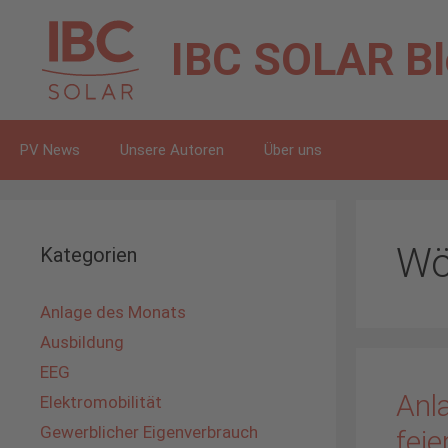
Zum
Inhalt
IBC SOLAR
B
springen
PV News
Unsere Autoren
Über uns
Wö
Kategorien
Anlage des Monats
Ausbildung
EEG
Anl
Elektromobilität
Gewerblicher Eigenverbrauch
fei