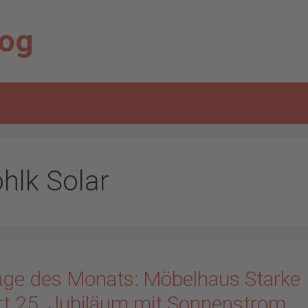
log
hlk Solar
age des Monats: Möbelhaus Starke
ert 25. Jubiläum mit Sonnenstrom