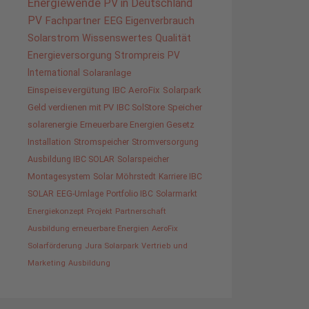
Energiewende
PV in Deutschland
PV
Fachpartner
EEG
Eigenverbrauch
Solarstrom
Wissenswertes
Qualität
Energieversorgung
Strompreis
PV
International
Solaranlage
Einspeisevergütung
IBC AeroFix
Solarpark
Geld verdienen mit PV
IBC SolStore
Speicher
solarenergie
Erneuerbare Energien Gesetz
Installation
Stromspeicher
Stromversorgung
Ausbildung IBC SOLAR
Solarspeicher
Montagesystem
Solar
Möhrstedt
Karriere IBC
SOLAR
EEG-Umlage
Portfolio IBC
Solarmarkt
Energiekonzept
Projekt
Partnerschaft
Ausbildung erneuerbare Energien
AeroFix
Solarförderung
Jura Solarpark
Vertrieb und
Marketing
Ausbildung