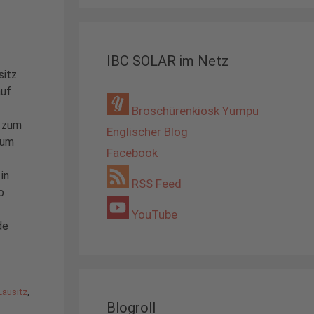
IBC SOLAR im Netz
sitz
auf
Broschürenkiosk Yumpu
 zum
Englischer Blog
äum
Facebook
in
RSS Feed
o
YouTube
de
Lausitz
,
Blogroll