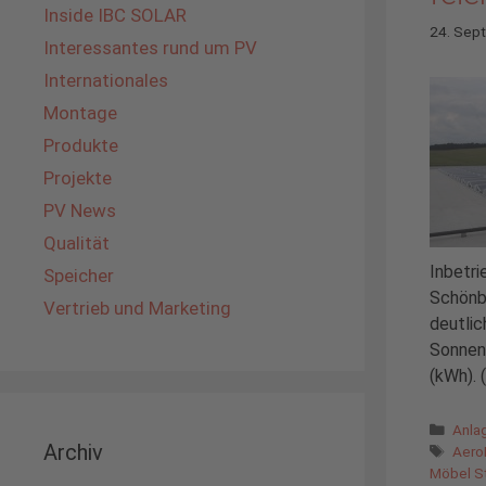
Inside IBC SOLAR
24. Sep
Interessantes rund um PV
Internationales
Montage
Produkte
Projekte
PV News
Qualität
Inbetri
Speicher
Schönba
Vertrieb und Marketing
deutli
Sonnen
(kWh). (
Kate
Anla
Archiv
Schl
Aero
Möbel S