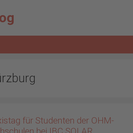
log
rzburg
xistag für Studenten der OHM-
hschulen bei IBC SOLAR