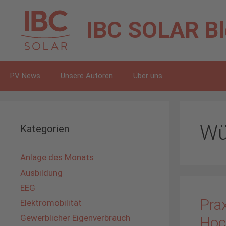
Zum
Inhalt
IBC SOLAR
B
springen
PV News
Unsere Autoren
Über uns
Wü
Kategorien
Anlage des Monats
Ausbildung
EEG
Pra
Elektromobilität
Gewerblicher Eigenverbrauch
Hoc