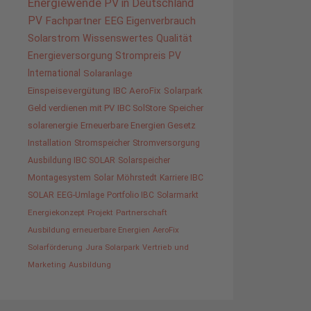
Energiewende
PV in Deutschland
PV
Fachpartner
EEG
Eigenverbrauch
Solarstrom
Wissenswertes
Qualität
Energieversorgung
Strompreis
PV
International
Solaranlage
Einspeisevergütung
IBC AeroFix
Solarpark
Geld verdienen mit PV
IBC SolStore
Speicher
solarenergie
Erneuerbare Energien Gesetz
Installation
Stromspeicher
Stromversorgung
Ausbildung IBC SOLAR
Solarspeicher
Montagesystem
Solar
Möhrstedt
Karriere IBC
SOLAR
EEG-Umlage
Portfolio IBC
Solarmarkt
Energiekonzept
Projekt
Partnerschaft
Ausbildung erneuerbare Energien
AeroFix
Solarförderung
Jura Solarpark
Vertrieb und
Marketing
Ausbildung