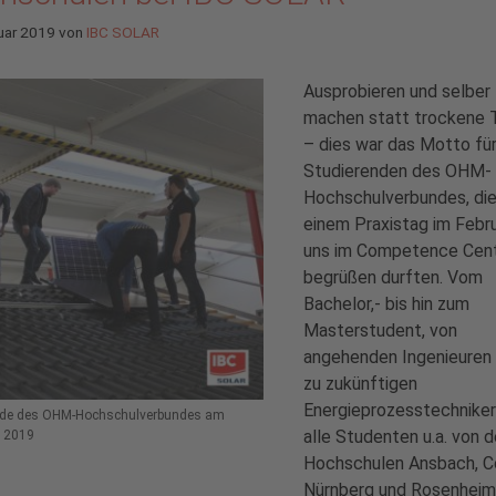
uar 2019
von
IBC SOLAR
Ausprobieren und selber
machen statt trockene 
– dies war das Motto fü
Studierenden des OHM-
Hochschulverbundes, die
einem Praxistag im Febru
uns im Competence Cen
begrüßen durften. Vom
Bachelor,- bis hin zum
Masterstudent, von
angehenden Ingenieuren b
zu zukünftigen
Energieprozesstechniker
nde des OHM-Hochschulverbundes am
alle Studenten u.a. von 
g 2019
Hochschulen Ansbach, C
Nürnberg und Rosenheim