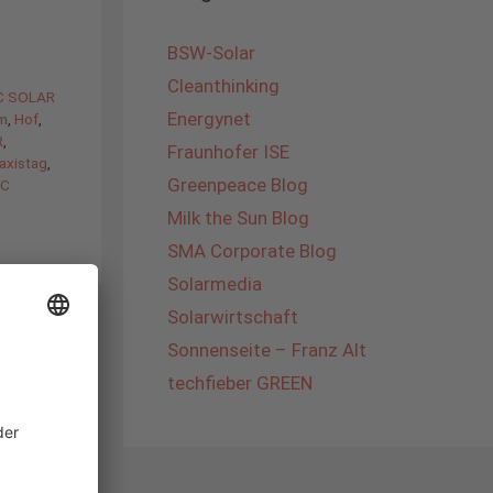
BSW-Solar
Cleanthinking
BC SOLAR
Energynet
m
,
Hof
,
R
,
Fraunhofer ISE
axistag
,
Greenpeace Blog
BC
Milk the Sun Blog
SMA Corporate Blog
Solarmedia
Solarwirtschaft
Sonnenseite – Franz Alt
techfieber GREEN