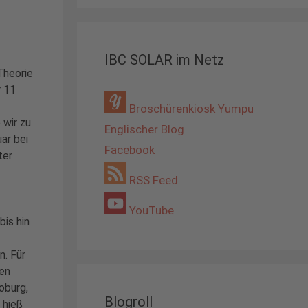
IBC SOLAR im Netz
Theorie
r 11
Broschürenkiosk Yumpu
 wir zu
Englischer Blog
ar bei
Facebook
ter
RSS Feed
YouTube
is hin
n. Für
den
oburg,
Blogroll
 hieß