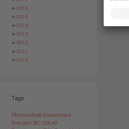
►
2016
►
2015
►
2014
►
2013
►
2012
►
2011
►
2010
Tags
Photovoltaik
Erneuerbare
Energien
IBC SOLAR