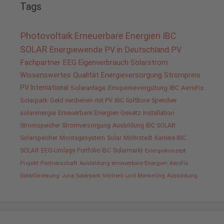
Tags
Photovoltaik
Erneuerbare Energien
IBC
SOLAR
Energiewende
PV in Deutschland
PV
Fachpartner
EEG
Eigenverbrauch
Solarstrom
Wissenswertes
Qualität
Energieversorgung
Strompreis
PV International
Solaranlage
Einspeisevergütung
IBC AeroFix
Solarpark
Geld verdienen mit PV
IBC SolStore
Speicher
solarenergie
Erneuerbare Energien Gesetz
Installation
Stromspeicher
Stromversorgung
Ausbildung IBC SOLAR
Solarspeicher
Montagesystem
Solar
Möhrstedt
Karriere IBC
SOLAR
EEG-Umlage
Portfolio IBC
Solarmarkt
Energiekonzept
Projekt
Partnerschaft
Ausbildung erneuerbare Energien
AeroFix
Solarförderung
Jura Solarpark
Vertrieb und Marketing
Ausbildung