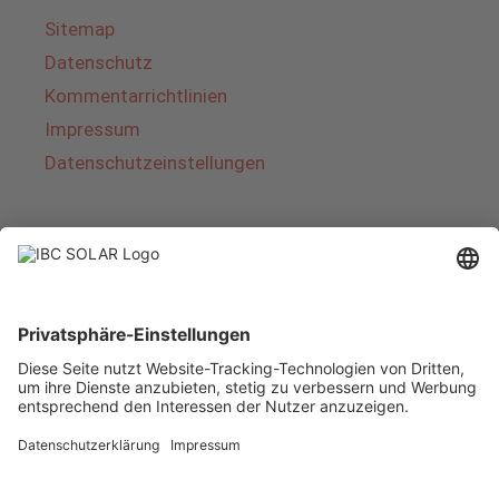
Sitemap
Datenschutz
Kommentarrichtlinien
Impressum
Datenschutzeinstellungen
Über IBC SOLAR
IBC SOLAR ist ein führender Fullservice-Anbieter
von Energielösungen und Dienstleistungen im
Bereich Photovoltaik und Speicher. Das
Unternehmen bietet Komplettsysteme an und
deckt das gesamte Spektrum von der Planung
bis zur schlüsselfertigen Übergabe von
Photovoltaik-Anlagen ab. Das Angebot umfasst