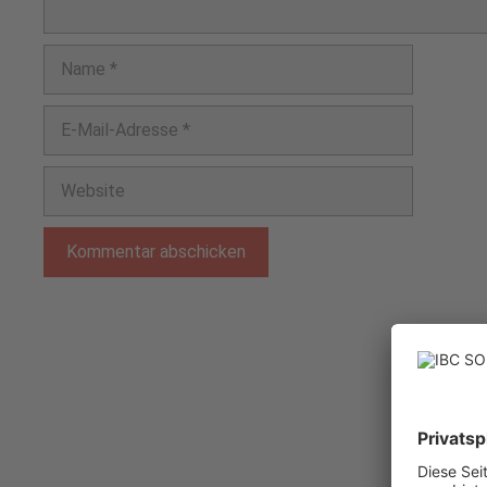
Name
E-
Mail-
Adresse
Website
Sitemap
Datensch
Kommenta
Impress