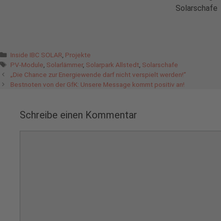
Solarschafe 
Kategorien
Inside IBC SOLAR
,
Projekte
Schlagwörter
PV-Module
,
Solarlämmer
,
Solarpark Allstedt
,
Solarschafe
„Die Chance zur Energiewende darf nicht verspielt werden!“
Bestnoten von der GfK: Unsere Message kommt positiv an!
Schreibe einen Kommentar
Kommentar