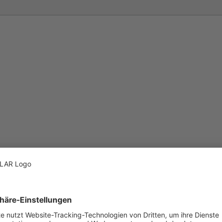
utz
rrichtlinien
um