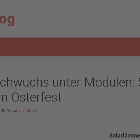
log
chwuchs unter Modulen: 
m Osterfest
z 2013
von
Iris Meyer
Solarlämme