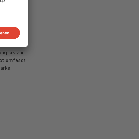
n und
hmen bietet
ng bis zur
bot umfasst
arks.