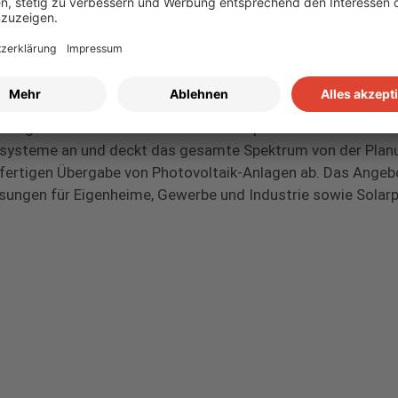
utzeinstellungen
BC SOLAR
 ist ein führender Fullservice-Anbieter von Energielösunge
stungen im Bereich Photovoltaik und Speicher. Das Unterne
systeme an und deckt das gesamte Spektrum von der Planu
lfertigen Übergabe von Photovoltaik-Anlagen ab. Das Ange
sungen für Eigenheime, Gewerbe und Industrie sowie Solarp