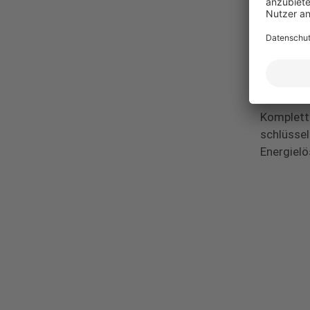
Datensch
Über I
IBC SOLAR
Dienstlei
Komplett
schlüsse
Energielö