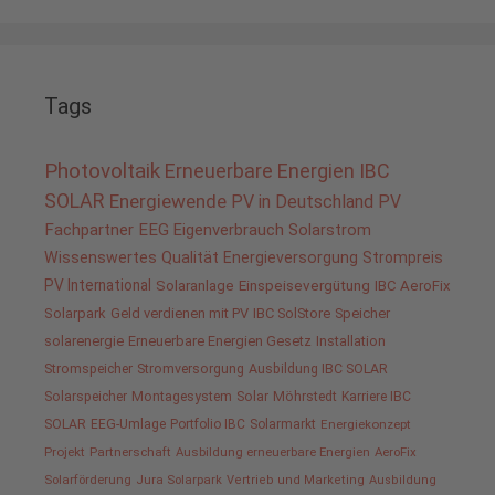
Tags
Photovoltaik
Erneuerbare Energien
IBC
SOLAR
Energiewende
PV in Deutschland
PV
Fachpartner
EEG
Eigenverbrauch
Solarstrom
Wissenswertes
Qualität
Energieversorgung
Strompreis
PV International
Solaranlage
Einspeisevergütung
IBC AeroFix
Solarpark
Geld verdienen mit PV
IBC SolStore
Speicher
solarenergie
Erneuerbare Energien Gesetz
Installation
Stromspeicher
Stromversorgung
Ausbildung IBC SOLAR
Solarspeicher
Montagesystem
Solar
Möhrstedt
Karriere IBC
SOLAR
EEG-Umlage
Portfolio IBC
Solarmarkt
Energiekonzept
Projekt
Partnerschaft
Ausbildung erneuerbare Energien
AeroFix
Solarförderung
Jura Solarpark
Vertrieb und Marketing
Ausbildung