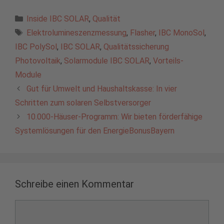
Kategorien
Inside IBC SOLAR
,
Qualität
Schlagwörter
Elektrolumineszenzmessung
,
Flasher
,
IBC MonoSol
,
IBC PolySol
,
IBC SOLAR
,
Qualitätssicherung
Photovoltaik
,
Solarmodule IBC SOLAR
,
Vorteils-
Module
Gut für Umwelt und Haushaltskasse: In vier
Schritten zum solaren Selbstversorger
10.000-Häuser-Programm: Wir bieten förderfähige
Systemlösungen für den EnergieBonusBayern
Schreibe einen Kommentar
Kommentar