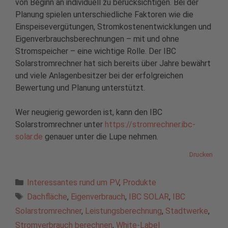
von Beginn an individuell zu berücksichtigen. Bei der
Planung spielen unterschiedliche Faktoren wie die
Einspeisevergütungen, Stromkostenentwicklungen und
Eigenverbrauchsberechnungen – mit und ohne
Stromspeicher – eine wichtige Rolle. Der IBC
Solarstromrechner hat sich bereits über Jahre bewährt
und viele Anlagenbesitzer bei der erfolgreichen
Bewertung und Planung unterstützt.
Wer neugierig geworden ist, kann den IBC
Solarstromrechner unter
https://stromrechner.ibc-
solar.de
genauer unter die Lupe nehmen.
Drucken
Kategorien
Interessantes rund um PV
,
Produkte
Schlagwörter
Dachfläche
,
Eigenverbrauch
,
IBC SOLAR
,
IBC
Solarstromrechner
,
Leistungsberechnung
,
Stadtwerke
,
Stromverbrauch berechnen
,
White-Label