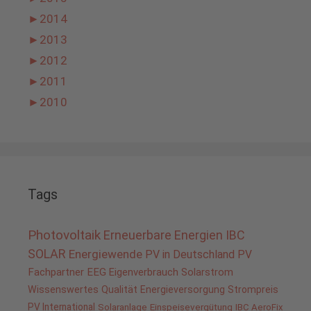
►
2014
►
2013
►
2012
►
2011
►
2010
Tags
Photovoltaik
Erneuerbare Energien
IBC
SOLAR
Energiewende
PV in Deutschland
PV
Fachpartner
EEG
Eigenverbrauch
Solarstrom
Wissenswertes
Qualität
Energieversorgung
Strompreis
PV International
Solaranlage
Einspeisevergütung
IBC AeroFix