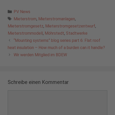
Kategorien
PV News
Schlagwörter
Mieterstrom
,
Mieterstromanlagen
,
Mieterstromgesetz
,
Mieterstromgesetzentwurf
,
Mieterstrommodell
,
Möhrstedt
,
Stadtwerke
“Mounting systems” blog series part 6: Flat roof
heat insulation – How much of a burden can it handle?
Wir werden Mitglied im BDEW
Schreibe einen Kommentar
Kommentar