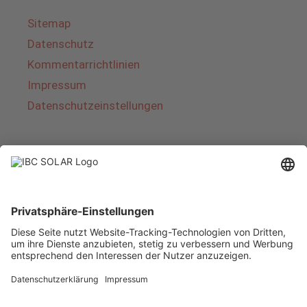
Sitemap
Datenschutz
Kommentarrichtlinien
Impressum
Datenschutzeinstellungen
Über IBC SOLAR
IBC SOLAR ist ein führender Fullservice-Anbieter
von Energielösungen und Dienstleistungen im
Bereich Photovoltaik und Speicher. Das
Unternehmen bietet Komplettsysteme an und
deckt das gesamte Spektrum von der Planung
bis zur schlüsselfertigen Übergabe von
Photovoltaik-Anlagen ab. Das Angebot umfasst