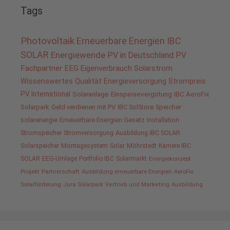
Tags
Photovoltaik
Erneuerbare Energien
IBC
SOLAR
Energiewende
PV in Deutschland
PV
Fachpartner
EEG
Eigenverbrauch
Solarstrom
Wissenswertes
Qualität
Energieversorgung
Strompreis
PV International
Solaranlage
Einspeisevergütung
IBC AeroFix
Solarpark
Geld verdienen mit PV
IBC SolStore
Speicher
solarenergie
Erneuerbare Energien Gesetz
Installation
Stromspeicher
Stromversorgung
Ausbildung IBC SOLAR
Solarspeicher
Montagesystem
Solar
Möhrstedt
Karriere IBC
SOLAR
EEG-Umlage
Portfolio IBC
Solarmarkt
Energiekonzept
Projekt
Partnerschaft
Ausbildung erneuerbare Energien
AeroFix
Solarförderung
Jura Solarpark
Vertrieb und Marketing
Ausbildung