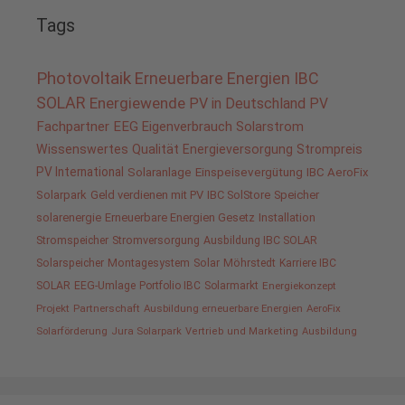
Tags
Photovoltaik
Erneuerbare Energien
IBC
SOLAR
Energiewende
PV in Deutschland
PV
Fachpartner
EEG
Eigenverbrauch
Solarstrom
Wissenswertes
Qualität
Energieversorgung
Strompreis
PV International
Solaranlage
Einspeisevergütung
IBC AeroFix
Solarpark
Geld verdienen mit PV
IBC SolStore
Speicher
solarenergie
Erneuerbare Energien Gesetz
Installation
Stromspeicher
Stromversorgung
Ausbildung IBC SOLAR
Solarspeicher
Montagesystem
Solar
Möhrstedt
Karriere IBC
SOLAR
EEG-Umlage
Portfolio IBC
Solarmarkt
Energiekonzept
Projekt
Partnerschaft
Ausbildung erneuerbare Energien
AeroFix
Solarförderung
Jura Solarpark
Vertrieb und Marketing
Ausbildung