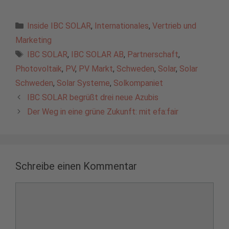
Kategorien
Inside IBC SOLAR
,
Internationales
,
Vertrieb und
Marketing
Schlagwörter
IBC SOLAR
,
IBC SOLAR AB
,
Partnerschaft
,
Photovoltaik
,
PV
,
PV Markt
,
Schweden
,
Solar
,
Solar
Schweden
,
Solar Systeme
,
Solkompaniet
IBC SOLAR begrüßt drei neue Azubis
Der Weg in eine grüne Zukunft: mit efa:fair
Schreibe einen Kommentar
Kommentar