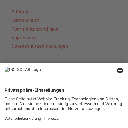
Sitemap
Datenschutz
Kommentarrichtlinien
Impressum
Datenschutzeinstellungen
Über IBC SOLAR
IBC SOLAR ist ein führender Fullservice-Anbieter
von Energielösungen und Dienstleistungen im
Bereich Photovoltaik und Speicher. Das
Unternehmen bietet Komplettsysteme an und
deckt das gesamte Spektrum von der Planung
bis zur schlüsselfertigen Übergabe von
Photovoltaik-Anlagen ab. Das Angebot umfasst