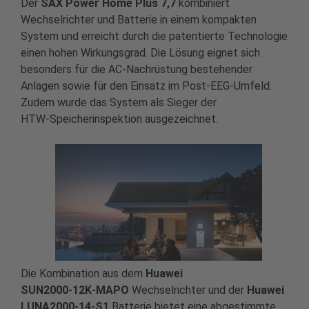
Der
SAX Power Home Plus 7,7
kombiniert
Wechselrichter und Batterie in einem kompakten
System und erreicht durch die patentierte Technologie
einen hohen Wirkungsgrad. Die Lösung eignet sich
besonders für die AC‑Nachrüstung bestehender
Anlagen sowie für den Einsatz im Post‑EEG‑Umfeld.
Zudem wurde das System als Sieger der
HTW‑Speicherinspektion ausgezeichnet.
Die Kombination aus dem
Huawei
SUN2000
‑
12K
‑
MAPO
Wechselrichter und der
Huawei
LUNA2000
‑
14
‑
S1
Batterie bietet eine abgestimmte