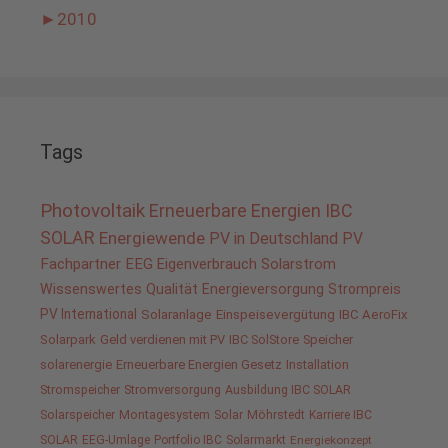
►
2010
Tags
Photovoltaik
Erneuerbare Energien
IBC
SOLAR
Energiewende
PV in Deutschland
PV
Fachpartner
EEG
Eigenverbrauch
Solarstrom
Wissenswertes
Qualität
Energieversorgung
Strompreis
PV International
Solaranlage
Einspeisevergütung
IBC AeroFix
Solarpark
Geld verdienen mit PV
IBC SolStore
Speicher
solarenergie
Erneuerbare Energien Gesetz
Installation
Stromspeicher
Stromversorgung
Ausbildung IBC SOLAR
Solarspeicher
Montagesystem
Solar
Möhrstedt
Karriere IBC
SOLAR
EEG-Umlage
Portfolio IBC
Solarmarkt
Energiekonzept