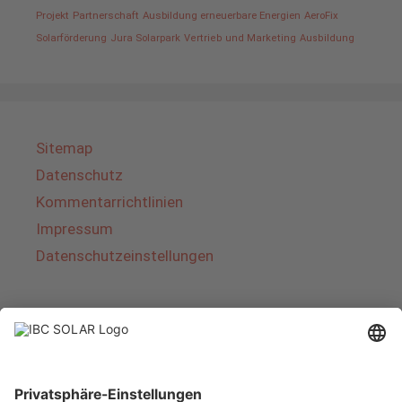
Projekt
Partnerschaft
Ausbildung erneuerbare Energien
AeroFix
Solarförderung
Jura Solarpark
Vertrieb und Marketing
Ausbildung
Sitemap
Datenschutz
Kommentarrichtlinien
Impressum
Datenschutzeinstellungen
Über IBC SOLAR
IBC SOLAR ist ein führender Fullservice-Anbieter
von Energielösungen und Dienstleistungen im