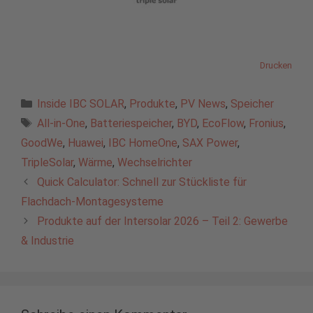
Drucken
Kategorien
Inside IBC SOLAR
,
Produkte
,
PV News
,
Speicher
Schlagwörter
All-in-One
,
Batteriespeicher
,
BYD
,
EcoFlow
,
Fronius
,
GoodWe
,
Huawei
,
IBC HomeOne
,
SAX Power
,
TripleSolar
,
Wärme
,
Wechselrichter
Quick Calculator: Schnell zur Stückliste für
Flachdach-Montagesysteme
Produkte auf der Intersolar 2026 – Teil 2: Gewerbe
& Industrie