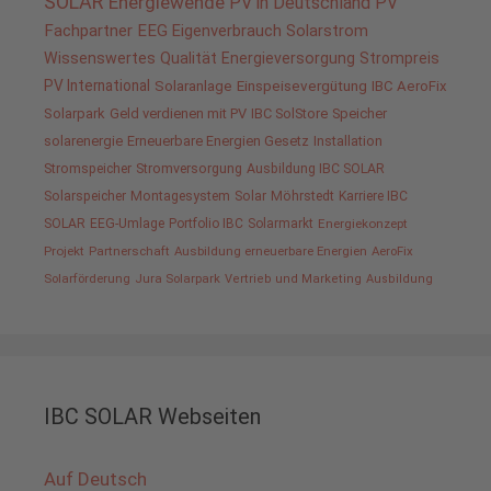
SOLAR
Energiewende
PV in Deutschland
PV
Fachpartner
EEG
Eigenverbrauch
Solarstrom
Wissenswertes
Qualität
Energieversorgung
Strompreis
PV International
Solaranlage
Einspeisevergütung
IBC AeroFix
Solarpark
Geld verdienen mit PV
IBC SolStore
Speicher
solarenergie
Erneuerbare Energien Gesetz
Installation
Stromspeicher
Stromversorgung
Ausbildung IBC SOLAR
Solarspeicher
Montagesystem
Solar
Möhrstedt
Karriere IBC
SOLAR
EEG-Umlage
Portfolio IBC
Solarmarkt
Energiekonzept
Projekt
Partnerschaft
Ausbildung erneuerbare Energien
AeroFix
Solarförderung
Jura Solarpark
Vertrieb und Marketing
Ausbildung
IBC SOLAR Webseiten
Auf Deutsch