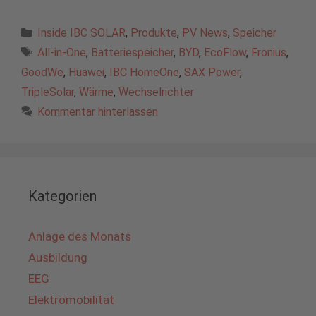
Kategorien
Inside IBC SOLAR
,
Produkte
,
PV News
,
Speicher
Schlagwörter
All-in-One
,
Batteriespeicher
,
BYD
,
EcoFlow
,
Fronius
,
GoodWe
,
Huawei
,
IBC HomeOne
,
SAX Power
,
TripleSolar
,
Wärme
,
Wechselrichter
Kommentar hinterlassen
Kategorien
Anlage des Monats
Ausbildung
EEG
Elektromobilität