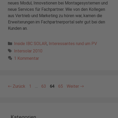
neues Modul, Innovationen bei Montagesystemen und
neue Services für Fachpartner. Wie von den Kollegen
aus Vertrieb und Marketing zu hören war, kamen die
Erweiterungen im Fachpartnerportal sehr gut bei den
Kunden an.
Kategorien
Inside IBC SOLAR
,
Interessantes rund um PV
Schlagwörter
Intersolar 2010
1 Kommentar
Seite
Seite
Seite
Seite
←
Zurück
1
…
63
64
65
Weiter
→
Kategorien