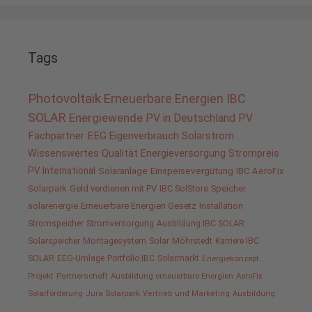
Tags
Photovoltaik
Erneuerbare Energien
IBC
SOLAR
Energiewende
PV in Deutschland
PV
Fachpartner
EEG
Eigenverbrauch
Solarstrom
Wissenswertes
Qualität
Energieversorgung
Strompreis
PV International
Solaranlage
Einspeisevergütung
IBC AeroFix
Solarpark
Geld verdienen mit PV
IBC SolStore
Speicher
solarenergie
Erneuerbare Energien Gesetz
Installation
Stromspeicher
Stromversorgung
Ausbildung IBC SOLAR
Solarspeicher
Montagesystem
Solar
Möhrstedt
Karriere IBC
SOLAR
EEG-Umlage
Portfolio IBC
Solarmarkt
Energiekonzept
Projekt
Partnerschaft
Ausbildung erneuerbare Energien
AeroFix
Solarförderung
Jura Solarpark
Vertrieb und Marketing
Ausbildung