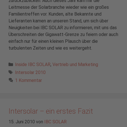
zurückzublicken. Auch dieses Jahr kam mir die
Leitmesse der Solarbranche wieder wie ein großes
Familientreffen vor. Kunden, alte Bekannte und
Lieferanten kamen an unseren Stand, um sich über
Neuigkeiten bei IBC SOLAR zu informieren, mit uns das
Überschreiten der Gigawatt-Grenze zu feiern oder auch
einfach nur für einen kleinen Plausch über die
turbulenten Zeiten und wie es weitergeht.
Kategorien
Inside IBC SOLAR
,
Vertrieb und Marketing
Schlagwörter
Intersolar 2010
1 Kommentar
Intersolar – ein erstes Fazit
15. Juni 2010
von
IBC SOLAR