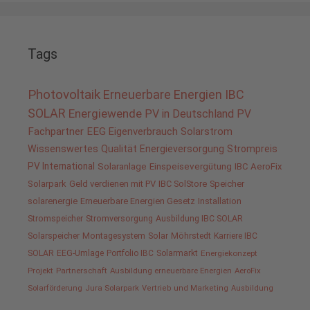
Tags
Photovoltaik
Erneuerbare Energien
IBC
SOLAR
Energiewende
PV in Deutschland
PV
Fachpartner
EEG
Eigenverbrauch
Solarstrom
Wissenswertes
Qualität
Energieversorgung
Strompreis
PV International
Solaranlage
Einspeisevergütung
IBC AeroFix
Solarpark
Geld verdienen mit PV
IBC SolStore
Speicher
solarenergie
Erneuerbare Energien Gesetz
Installation
Stromspeicher
Stromversorgung
Ausbildung IBC SOLAR
Solarspeicher
Montagesystem
Solar
Möhrstedt
Karriere IBC
SOLAR
EEG-Umlage
Portfolio IBC
Solarmarkt
Energiekonzept
Projekt
Partnerschaft
Ausbildung erneuerbare Energien
AeroFix
Solarförderung
Jura Solarpark
Vertrieb und Marketing
Ausbildung