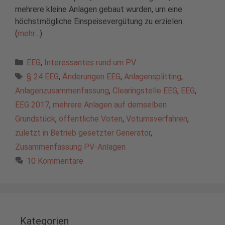
mehrere kleine Anlagen gebaut wurden, um eine
höchstmögliche Einspeisevergütung zu erzielen.
(
mehr…
)
Kategorien
EEG
,
Interessantes rund um PV
Schlagwörter
§ 24 EEG
,
Änderungen EEG
,
Anlagensplitting
,
Anlagenzusammenfassung
,
Clearingstelle EEG
,
EEG
,
EEG 2017
,
mehrere Anlagen auf demselben
Grundstück
,
öffentliche Voten
,
Votumsverfahren
,
zuletzt in Betrieb gesetzter Generator
,
Zusammenfassung PV-Anlagen
10 Kommentare
Kategorien