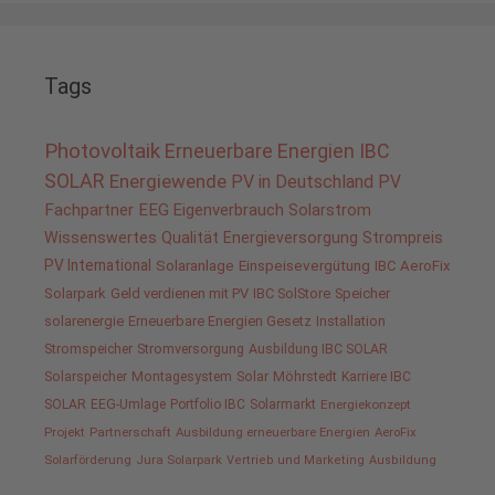
Tags
Photovoltaik
Erneuerbare Energien
IBC
SOLAR
Energiewende
PV in Deutschland
PV
Fachpartner
EEG
Eigenverbrauch
Solarstrom
Wissenswertes
Qualität
Energieversorgung
Strompreis
PV International
Solaranlage
Einspeisevergütung
IBC AeroFix
Solarpark
Geld verdienen mit PV
IBC SolStore
Speicher
solarenergie
Erneuerbare Energien Gesetz
Installation
Stromspeicher
Stromversorgung
Ausbildung IBC SOLAR
Solarspeicher
Montagesystem
Solar
Möhrstedt
Karriere IBC
SOLAR
EEG-Umlage
Portfolio IBC
Solarmarkt
Energiekonzept
Projekt
Partnerschaft
Ausbildung erneuerbare Energien
AeroFix
Solarförderung
Jura Solarpark
Vertrieb und Marketing
Ausbildung