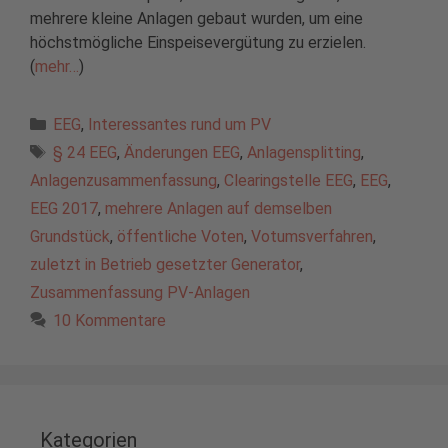
mehrere kleine Anlagen gebaut wurden, um eine
höchstmögliche Einspeisevergütung zu erzielen.
(
mehr…
)
Kategorien
EEG
,
Interessantes rund um PV
Schlagwörter
§ 24 EEG
,
Änderungen EEG
,
Anlagensplitting
,
Anlagenzusammenfassung
,
Clearingstelle EEG
,
EEG
,
EEG 2017
,
mehrere Anlagen auf demselben
Grundstück
,
öffentliche Voten
,
Votumsverfahren
,
zuletzt in Betrieb gesetzter Generator
,
Zusammenfassung PV-Anlagen
10 Kommentare
Kategorien