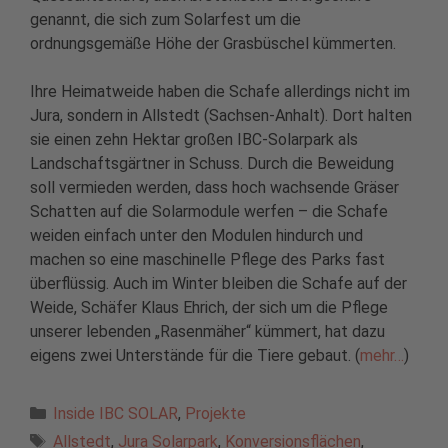
genannt, die sich zum Solarfest um die
ordnungsgemäße Höhe der Grasbüschel kümmerten.
Ihre Heimatweide haben die Schafe allerdings nicht im
Jura, sondern in Allstedt (Sachsen-Anhalt). Dort halten
sie einen zehn Hektar großen IBC-Solarpark als
Landschaftsgärtner in Schuss. Durch die Beweidung
soll vermieden werden, dass hoch wachsende Gräser
Schatten auf die Solarmodule werfen – die Schafe
weiden einfach unter den Modulen hindurch und
machen so eine maschinelle Pflege des Parks fast
überflüssig. Auch im Winter bleiben die Schafe auf der
Weide, Schäfer Klaus Ehrich, der sich um die Pflege
unserer lebenden „Rasenmäher“ kümmert, hat dazu
eigens zwei Unterstände für die Tiere gebaut. (
mehr…
)
Kategorien
Inside IBC SOLAR
,
Projekte
Schlagwörter
Allstedt
,
Jura Solarpark
,
Konversionsflächen
,