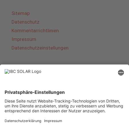
Sitemap
Datenschutz
Kommentarrichtlinien
Impressum
Datenschutzeinstellungen
Über IBC SOLAR
IBC SOLAR ist ein führender Fullservice-Anbieter
von Energielösungen und Dienstleistungen im
Bereich Photovoltaik und Speicher. Das
Unternehmen bietet Komplettsysteme an und
deckt das gesamte Spektrum von der Planung
bis zur schlüsselfertigen Übergabe von
Photovoltaik-Anlagen ab. Das Angebot umfasst