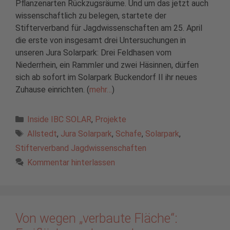
Pflanzenarten Rückzugsräume. Und um das jetzt auch
wissenschaftlich zu belegen, startete der
Stifterverband für Jagdwissenschaften am 25. April
die erste von insgesamt drei Untersuchungen in
unseren Jura Solarpark: Drei Feldhasen vom
Niederrhein, ein Rammler und zwei Häsinnen, dürfen
sich ab sofort im Solarpark Buckendorf II ihr neues
Zuhause einrichten. (
mehr…
)
Kategorien
Inside IBC SOLAR
,
Projekte
Schlagwörter
Allstedt
,
Jura Solarpark
,
Schafe
,
Solarpark
,
Stifterverband Jagdwissenschaften
Kommentar hinterlassen
Von wegen „verbaute Fläche“: