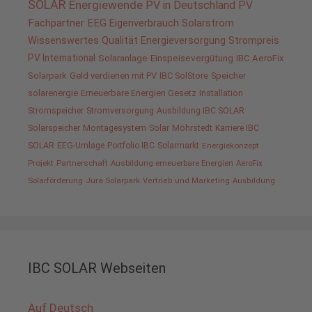
SOLAR
Energiewende
PV in Deutschland
PV
Fachpartner
EEG
Eigenverbrauch
Solarstrom
Wissenswertes
Qualität
Energieversorgung
Strompreis
PV International
Solaranlage
Einspeisevergütung
IBC AeroFix
Solarpark
Geld verdienen mit PV
IBC SolStore
Speicher
solarenergie
Erneuerbare Energien Gesetz
Installation
Stromspeicher
Stromversorgung
Ausbildung IBC SOLAR
Solarspeicher
Montagesystem
Solar
Möhrstedt
Karriere IBC
SOLAR
EEG-Umlage
Portfolio IBC
Solarmarkt
Energiekonzept
Projekt
Partnerschaft
Ausbildung erneuerbare Energien
AeroFix
Solarförderung
Jura Solarpark
Vertrieb und Marketing
Ausbildung
IBC SOLAR Webseiten
Auf Deutsch