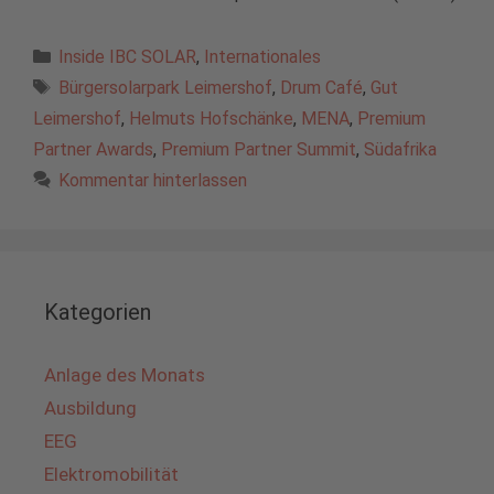
Kategorien
Inside IBC SOLAR
,
Internationales
Schlagwörter
Bürgersolarpark Leimershof
,
Drum Café
,
Gut
Leimershof
,
Helmuts Hofschänke
,
MENA
,
Premium
Partner Awards
,
Premium Partner Summit
,
Südafrika
Kommentar hinterlassen
Kategorien
Anlage des Monats
Ausbildung
EEG
Elektromobilität