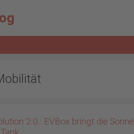
log
obilität
lution 2.0.: EVBox bringt die Sonne
 Tank