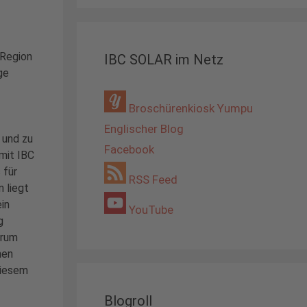
-Region
IBC SOLAR im Netz
ge
Broschürenkiosk Yumpu
Englischer Blog
 und zu
Facebook
mit IBC
 für
RSS Feed
 liegt
in
YouTube
g
arum
nen
diesem
Blogroll