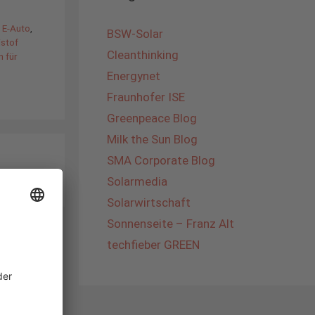
 E-Auto
,
BSW-Solar
istof
Cleanthinking
 für
Energynet
Fraunhofer ISE
Greenpeace Blog
Milk the Sun Blog
SMA Corporate Blog
Solarmedia
Solarwirtschaft
Sonnenseite – Franz Alt
techfieber GREEN