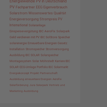
Energiewende
PV in Deutschland
PV
Fachpartner
EEG
Eigenverbrauch
Solarstrom
Wissenswertes
Qualität
Energieversorgung
Strompreis
PV
International
Solaranlage
Einspeisevergütung
IBC AeroFix
Solarpark
Geld verdienen mit PV
IBC SolStore
Speicher
solarenergie
Erneuerbare Energien Gesetz
Installation
Stromspeicher
Stromversorgung
Ausbildung IBC SOLAR
Solarspeicher
Montagesystem
Solar
Möhrstedt
Karriere IBC
SOLAR
EEG-Umlage
Portfolio IBC
Solarmarkt
Energiekonzept
Projekt
Partnerschaft
Ausbildung erneuerbare Energien
AeroFix
Solarförderung
Jura Solarpark
Vertrieb und
Marketing
Ausbildung