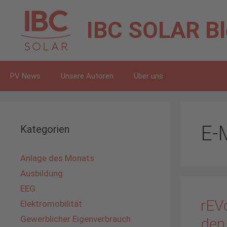
Zum
Inhalt
IBC SOLAR
B
springen
PV News
Unsere Autoren
Über uns
E-M
Kategorien
Anlage des Monats
Ausbildung
EEG
rEVo
Elektromobilität
Gewerblicher Eigenverbrauch
den