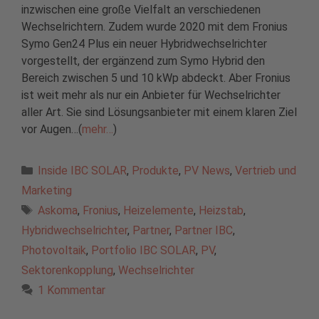
inzwischen eine große Vielfalt an verschiedenen
Wechselrichtern. Zudem wurde 2020 mit dem Fronius
Symo Gen24 Plus ein neuer Hybridwechselrichter
vorgestellt, der ergänzend zum Symo Hybrid den
Bereich zwischen 5 und 10 kWp abdeckt. Aber Fronius
ist weit mehr als nur ein Anbieter für Wechselrichter
aller Art. Sie sind Lösungsanbieter mit einem klaren Ziel
vor Augen…(
mehr…
)
Kategorien
Inside IBC SOLAR
,
Produkte
,
PV News
,
Vertrieb und
Marketing
Schlagwörter
Askoma
,
Fronius
,
Heizelemente
,
Heizstab
,
Hybridwechselrichter
,
Partner
,
Partner IBC
,
Photovoltaik
,
Portfolio IBC SOLAR
,
PV
,
Sektorenkopplung
,
Wechselrichter
1 Kommentar