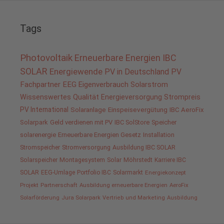
Tags
Photovoltaik
Erneuerbare Energien
IBC
SOLAR
Energiewende
PV in Deutschland
PV
Fachpartner
EEG
Eigenverbrauch
Solarstrom
Wissenswertes
Qualität
Energieversorgung
Strompreis
PV International
Solaranlage
Einspeisevergütung
IBC AeroFix
Solarpark
Geld verdienen mit PV
IBC SolStore
Speicher
solarenergie
Erneuerbare Energien Gesetz
Installation
Stromspeicher
Stromversorgung
Ausbildung IBC SOLAR
Solarspeicher
Montagesystem
Solar
Möhrstedt
Karriere IBC
SOLAR
EEG-Umlage
Portfolio IBC
Solarmarkt
Energiekonzept
Projekt
Partnerschaft
Ausbildung erneuerbare Energien
AeroFix
Solarförderung
Jura Solarpark
Vertrieb und Marketing
Ausbildung