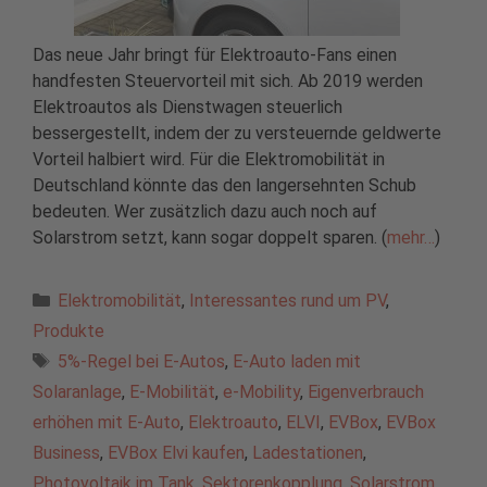
Das neue Jahr bringt für Elektroauto-Fans einen
handfesten Steuervorteil mit sich. Ab 2019 werden
Elektroautos als Dienstwagen steuerlich
bessergestellt, indem der zu versteuernde geldwerte
Vorteil halbiert wird. Für die Elektromobilität in
Deutschland könnte das den langersehnten Schub
bedeuten. Wer zusätzlich dazu auch noch auf
Solarstrom setzt, kann sogar doppelt sparen. (
mehr…
)
Kategorien
Elektromobilität
,
Interessantes rund um PV
,
Produkte
Schlagwörter
5%-Regel bei E-Autos
,
E-Auto laden mit
Solaranlage
,
E-Mobilität
,
e-Mobility
,
Eigenverbrauch
erhöhen mit E-Auto
,
Elektroauto
,
ELVI
,
EVBox
,
EVBox
Business
,
EVBox Elvi kaufen
,
Ladestationen
,
Photovoltaik im Tank
,
Sektorenkopplung
,
Solarstrom