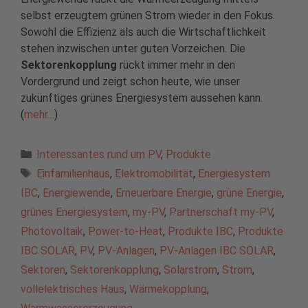
selbst erzeugtem grünen Strom wieder in den Fokus.
Sowohl die Effizienz als auch die Wirtschaftlichkeit
stehen inzwischen unter guten Vorzeichen. Die
Sektorenkopplung
rückt immer mehr in den
Vordergrund und zeigt schon heute, wie unser
zukünftiges grünes Energiesystem aussehen kann.
(
mehr…
)
Kategorien
Interessantes rund um PV
,
Produkte
Schlagwörter
Einfamilienhaus
,
Elektromobilität
,
Energiesystem
IBC
,
Energiewende
,
Erneuerbare Energie
,
grüne Energie
,
grünes Energiesystem
,
my-PV
,
Partnerschaft my-PV
,
Photovoltaik
,
Power-to-Heat
,
Produkte IBC
,
Produkte
IBC SOLAR
,
PV
,
PV-Anlagen
,
PV-Anlagen IBC SOLAR
,
Sektoren
,
Sektorenkopplung
,
Solarstrom
,
Strom
,
vollelektrisches Haus
,
Wärmekopplung
,