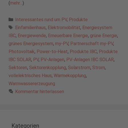
(
mehr…
)
Kategorien
Interessantes rund um PV
,
Produkte
Schlagwörter
Einfamilienhaus
,
Elektromobilität
,
Energiesystem
IBC
,
Energiewende
,
Erneuerbare Energie
,
grüne Energie
,
grünes Energiesystem
,
my-PV
,
Partnerschaft my-PV
,
Photovoltaik
,
Power-to-Heat
,
Produkte IBC
,
Produkte
IBC SOLAR
,
PV
,
PV-Anlagen
,
PV-Anlagen IBC SOLAR
,
Sektoren
,
Sektorenkopplung
,
Solarstrom
,
Strom
,
vollelektrisches Haus
,
Wärmekopplung
,
Warmwassererzeugung
Kommentar hinterlassen
Kategorien