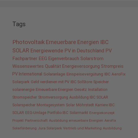
Tags
Photovoltaik
Erneuerbare Energien
IBC
SOLAR
Energiewende
PV in Deutschland
PV
Fachpartner
EEG
Eigenverbrauch
Solarstrom
Wissenswertes
Qualität
Energieversorgung
Strompreis
PV International
Solaranlage
Einspeisevergütung
IBC AeroFix
Solarpark
Geld verdienen mit PV
IBC SolStore
Speicher
solarenergie
Erneuerbare Energien Gesetz
Installation
Stromspeicher
Stromversorgung
Ausbildung IBC SOLAR
Solarspeicher
Montagesystem
Solar
Möhrstedt
Karriere IBC
SOLAR
EEG-Umlage
Portfolio IBC
Solarmarkt
Energiekonzept
Projekt
Partnerschaft
Ausbildung erneuerbare Energien
AeroFix
Solarförderung
Jura Solarpark
Vertrieb und Marketing
Ausbildung