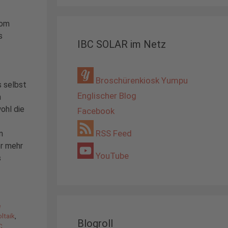
rom
s
IBC SOLAR im Netz
Broschürenkiosk Yumpu
 selbst
Englischer Blog
m
ohl die
Facebook
RSS Feed
n
r mehr
YouTube
s
e
ltaik
,
Blogroll
C