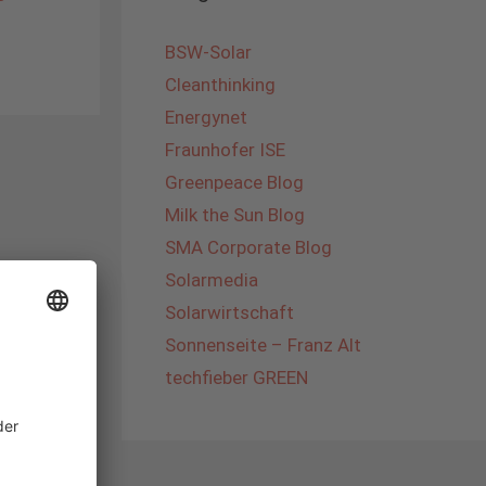
BSW-Solar
Cleanthinking
Energynet
Fraunhofer ISE
Greenpeace Blog
Milk the Sun Blog
SMA Corporate Blog
Solarmedia
Solarwirtschaft
Sonnenseite – Franz Alt
techfieber GREEN