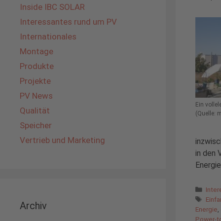
Inside IBC SOLAR
Interessantes rund um PV
Internationales
Montage
Produkte
Projekte
PV News
Ein volle
Qualität
(Quelle: 
Speicher
Vertrieb und Marketing
inzwisc
in den 
Energi
Kate
Inte
Schl
Einfa
Archiv
Energie
,
Power-t