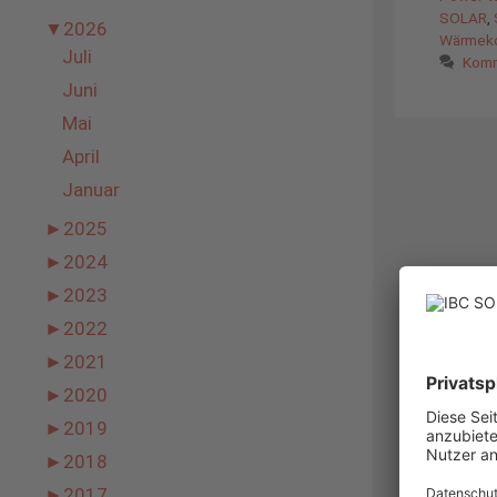
SOLAR
,
▼
2026
Wärmek
Juli
Komm
Juni
Mai
April
Januar
►
2025
►
2024
►
2023
►
2022
►
2021
►
2020
►
2019
►
2018
►
2017