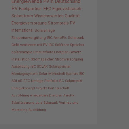
Energiewende
PV in Deutschland
PV
Fachpartner
EEG
Eigenverbrauch
Solarstrom
Wissenswertes
Qualität
Energieversorgung
Strompreis
PV
International
Solaranlage
Einspeisevergütung
IBC AeroFix
Solarpark
Geld verdienen mit PV
IBC SolStore
Speicher
solarenergie
Erneuerbare Energien Gesetz
Installation
Stromspeicher
Stromversorgung
Ausbildung IBC SOLAR
Solarspeicher
Montagesystem
Solar
Möhrstedt
Karriere IBC
SOLAR
EEG-Umlage
Portfolio IBC
Solarmarkt
Energiekonzept
Projekt
Partnerschaft
Ausbildung erneuerbare Energien
AeroFix
Solarförderung
Jura Solarpark
Vertrieb und
Marketing
Ausbildung