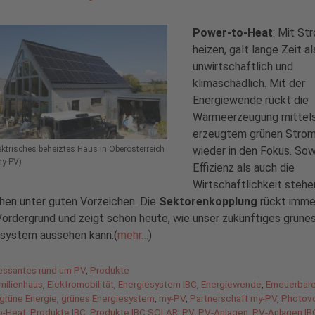
Power-to-Heat
: Mit St
heizen, galt lange Zeit al
unwirtschaftlich und
klimaschädlich. Mit der
Energiewende rückt die
Wärmeerzeugung mittels
erzeugtem grünen Stro
wieder in den Fokus. Sow
lektrisches beheiztes Haus in Oberösterreich
my-PV)
Effizienz als auch die
Wirtschaftlichkeit stehe
hen unter guten Vorzeichen. Die
Sektorenkopplung
rückt imme
Vordergrund und zeigt schon heute, wie unser zukünftiges grüne
esystem aussehen kann.(
mehr…
)
gorien
ressantes rund um PV
,
Produkte
agwörter
milienhaus
,
Elektromobilität
,
Energiesystem IBC
,
Energiewende
,
Erneuerbar
grüne Energie
,
grünes Energiesystem
,
my-PV
,
Partnerschaft my-PV
,
Photovo
o-Heat
,
Produkte IBC
,
Produkte IBC SOLAR
,
PV
,
PV-Anlagen
,
PV-Anlagen IB