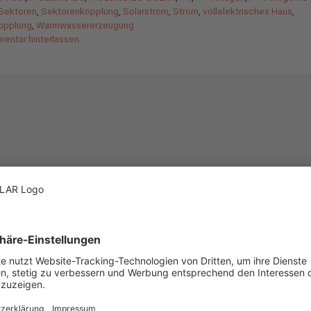
Sektoren
,
Sektorenkopplung
,
Solarstrom
,
Strom
,
vollelektrisches Haus
,
opplung
,
Warmwassererzeugung
entar hinterlassen