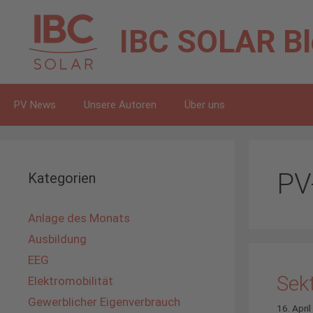
Zum
Inhalt
IBC SOLAR
B
springen
PV News
Unsere Autoren
Über uns
PV
Kategorien
Anlage des Monats
Ausbildung
EEG
Sek
Elektromobilität
Gewerblicher Eigenverbrauch
16. Apri