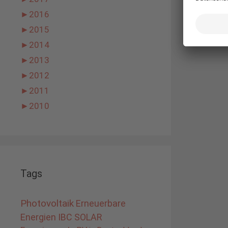
►
2016
►
2015
►
2014
►
2013
►
2012
►
2011
►
2010
Tags
Photovoltaik
Erneuerbare
Energien
IBC SOLAR