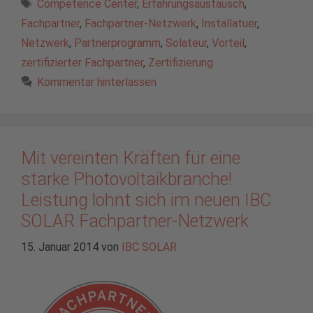
Schlagwörter
Competence Center
,
Erfahrungsaustausch
,
Fachpartner
,
Fachpartner-Netzwerk
,
Installatuer
,
Netzwerk
,
Partnerprogramm
,
Solateur
,
Vorteil
,
zertifizierter Fachpartner
,
Zertifizierung
Kommentar hinterlassen
Mit vereinten Kräften für eine
starke Photovoltaikbranche!
Leistung lohnt sich im neuen IBC
SOLAR Fachpartner-Netzwerk
15. Januar 2014
von
IBC SOLAR