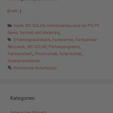
(
mehr…
)
Kategorien
Inside IBC SOLAR
,
Interessantes rund um PV
,
PV
News
,
Vertrieb und Marketing
Schlagwörter
Erfahrungsaustausch
,
Fachpartner
,
Fachpartner-
Netzwerk
,
IBC SOLAR
,
Partnerprogramm
,
Partnerschaft
,
Photovoltaik
,
Solartechnik
,
Solarunternehmen
Kommentar hinterlassen
Kategorien
Anlage des Monats