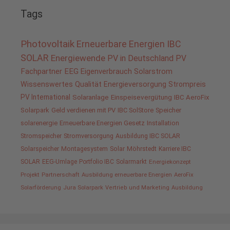
Tags
Photovoltaik
Erneuerbare Energien
IBC
SOLAR
Energiewende
PV in Deutschland
PV
Fachpartner
EEG
Eigenverbrauch
Solarstrom
Wissenswertes
Qualität
Energieversorgung
Strompreis
PV International
Solaranlage
Einspeisevergütung
IBC AeroFix
Solarpark
Geld verdienen mit PV
IBC SolStore
Speicher
solarenergie
Erneuerbare Energien Gesetz
Installation
Stromspeicher
Stromversorgung
Ausbildung IBC SOLAR
Solarspeicher
Montagesystem
Solar
Möhrstedt
Karriere IBC
SOLAR
EEG-Umlage
Portfolio IBC
Solarmarkt
Energiekonzept
Projekt
Partnerschaft
Ausbildung erneuerbare Energien
AeroFix
Solarförderung
Jura Solarpark
Vertrieb und Marketing
Ausbildung