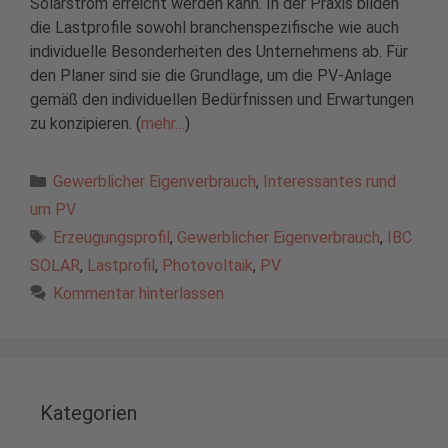
Solarstrom erreicht werden kann. In der Praxis bilden
die Lastprofile sowohl branchenspezifische wie auch
individuelle Besonderheiten des Unternehmens ab. Für
den Planer sind sie die Grundlage, um die PV-Anlage
gemäß den individuellen Bedürfnissen und Erwartungen
zu konzipieren. (
mehr…
)
Kategorien
Gewerblicher Eigenverbrauch
,
Interessantes rund
um PV
Schlagwörter
Erzeugungsprofil
,
Gewerblicher Eigenverbrauch
,
IBC
SOLAR
,
Lastprofil
,
Photovoltaik
,
PV
Kommentar hinterlassen
Kategorien