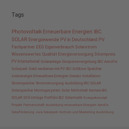
Tags
Photovoltaik
Erneuerbare Energien
IBC
SOLAR
Energiewende
PV in Deutschland
PV
Fachpartner
EEG
Eigenverbrauch
Solarstrom
Wissenswertes
Qualität
Energieversorgung
Strompreis
PV International
Solaranlage
Einspeisevergütung
IBC AeroFix
Solarpark
Geld verdienen mit PV
IBC SolStore
Speicher
solarenergie
Erneuerbare Energien Gesetz
Installation
Stromspeicher
Stromversorgung
Ausbildung IBC SOLAR
Solarspeicher
Montagesystem
Solar
Möhrstedt
Karriere IBC
SOLAR
EEG-Umlage
Portfolio IBC
Solarmarkt
Energiekonzept
Projekt
Partnerschaft
Ausbildung erneuerbare Energien
AeroFix
Solarförderung
Jura Solarpark
Vertrieb und Marketing
Ausbildung