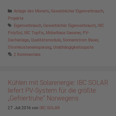
Kategorien
Anlage des Monats
,
Gewerblicher Eigenverbrauch
,
Projekte
Schlagwörter
Eigenverbrauch
,
Gewerblicher Eigenverbrauch
,
IBC
PolySol
,
IBC TopFix
,
Möbelhaus Gassner
,
PV-
Dachanlage
,
Qualitätsmodule
,
Sonnenstrom Bauer
,
Stromkosteneinsparung
,
Unabhängigkeitsquote
2 Kommentare
Kühlen mit Solarenergie: IBC SOLAR
liefert PV-System für die größte
„Gefriertruhe“ Norwegens
27. Juli 2016
von
IBC SOLAR