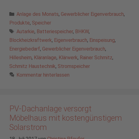
Kategorien
Anlage des Monats
,
Gewerblicher Eigenverbrauch
,
Produkte
,
Speicher
Schlagwörter
Autarkie
,
Batteriespeicher
,
BHKW
,
Blockheizkraftwerk
,
Eigenverbrauch
,
Einspeisung
,
Energiebedarf
,
Gewerblicher Eigenverbrauch
,
Hillesheim
,
Kläranlage
,
Klärwerk
,
Rainer Schmitz
,
Schmitz Haustechnik
,
Stromspeicher
Kommentar hinterlassen
PV-Dachanlage versorgt
Möbelhaus mit kostengünstigem
Solarstrom
18. Juli 2017
von
Christina Pfeufer