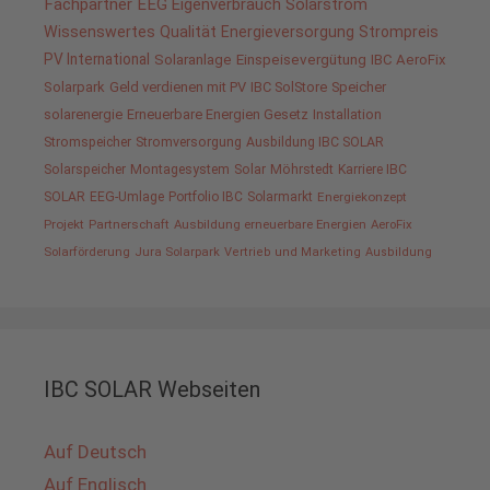
Fachpartner
EEG
Eigenverbrauch
Solarstrom
Wissenswertes
Qualität
Energieversorgung
Strompreis
PV International
Solaranlage
Einspeisevergütung
IBC AeroFix
Solarpark
Geld verdienen mit PV
IBC SolStore
Speicher
solarenergie
Erneuerbare Energien Gesetz
Installation
Stromspeicher
Stromversorgung
Ausbildung IBC SOLAR
Solarspeicher
Montagesystem
Solar
Möhrstedt
Karriere IBC
SOLAR
EEG-Umlage
Portfolio IBC
Solarmarkt
Energiekonzept
Projekt
Partnerschaft
Ausbildung erneuerbare Energien
AeroFix
Solarförderung
Jura Solarpark
Vertrieb und Marketing
Ausbildung
IBC SOLAR Webseiten
Auf Deutsch
Auf Englisch