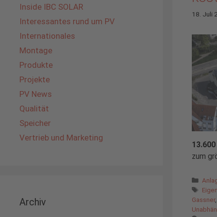
Inside IBC SOLAR
18. Juli
Interessantes rund um PV
Internationales
Montage
Produkte
Projekte
PV News
Qualität
Speicher
Vertrieb und Marketing
13.600
zum grö
Kate
Anla
Schl
Eige
Gassner
Archiv
Unabhän