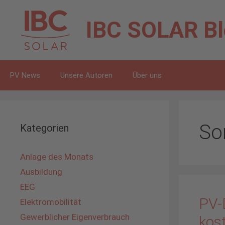
Zum
Inhalt
IBC SOLAR
B
springen
PV News
Unsere Autoren
Über uns
So
Kategorien
Anlage des Monats
Ausbildung
EEG
PV-
Elektromobilität
Gewerblicher Eigenverbrauch
kos