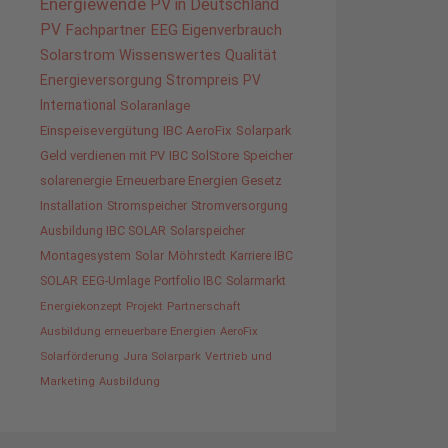
Energiewende
PV in Deutschland
PV
Fachpartner
EEG
Eigenverbrauch
Solarstrom
Wissenswertes
Qualität
Energieversorgung
Strompreis
PV
International
Solaranlage
Einspeisevergütung
IBC AeroFix
Solarpark
Geld verdienen mit PV
IBC SolStore
Speicher
solarenergie
Erneuerbare Energien Gesetz
Installation
Stromspeicher
Stromversorgung
Ausbildung IBC SOLAR
Solarspeicher
Montagesystem
Solar
Möhrstedt
Karriere IBC
SOLAR
EEG-Umlage
Portfolio IBC
Solarmarkt
Energiekonzept
Projekt
Partnerschaft
Ausbildung erneuerbare Energien
AeroFix
Solarförderung
Jura Solarpark
Vertrieb und
Marketing
Ausbildung