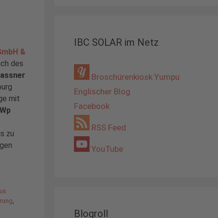
IBC SOLAR im Netz
GmbH &
ach des
Gassner
Broschürenkiosk Yumpu
burg
Englischer Blog
ge mit
Facebook
kWp
RSS Feed
is zu
agen
YouTube
us
rung
,
Blogroll