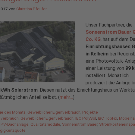
 2017
von
Christina Pfeufer
Unser Fachpartner, die
Sonnenstrom Bauer 
Co. KG
, hat auf dem D
Einrichtungshauses 
in Kelheim
bei Regens
eine Photovoltaik-Anla
einer Leistung von
99 
installiert. Monatlich
produziert die Anlage b
 kWh Solarstrom
. Diesen nutzt das Einrichtungshaus an Werkt
ßtmöglichen Anteil selbst. (
mehr…
)
gorien
ge des Monats
,
Gewerblicher Eigenverbrauch
,
Projekte
agwörter
nverbrauch
,
Gewerblicher Eigenverbrauch
,
IBC PolySol
,
IBC TopFix
,
Möbelha
,
PV-Dachanlage
,
Qualitätsmodule
,
Sonnenstrom Bauer
,
Stromkosteneinspa
gigkeitsquote