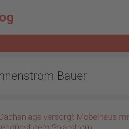
log
nnenstrom Bauer
Dachanlage versorgt Möbelhaus mi
tengünstigem Solarstrom