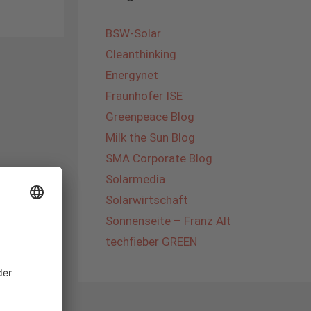
BSW-Solar
Cleanthinking
Energynet
Fraunhofer ISE
Greenpeace Blog
Milk the Sun Blog
SMA Corporate Blog
Solarmedia
Solarwirtschaft
Sonnenseite – Franz Alt
techfieber GREEN